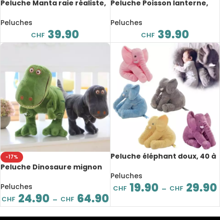
Peluche Manta raie réaliste,
Peluche Poisson lanterne,
animaux de mer, 50 cm
animaux de mer, 25 cm
Peluches
Peluches
39.90
39.90
CHF
CHF
Peluche éléphant doux, 40 à
-17%
60 cm
Peluche Dinosaure mignon
Peluches
de 40 à 100 cm
19.90
29.90
Peluches
CHF
CHF
–
24.90
64.90
CHF
CHF
–