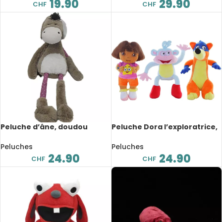
19.90
29.90
CHF
CHF
Peluche d’âne, doudou
Peluche Dora l’exploratrice,
mignon, 35 cm
dessin animé, 25 cm
Peluches
Peluches
24.90
24.90
CHF
CHF