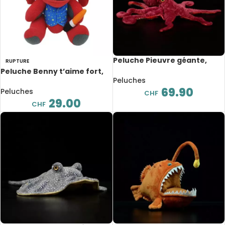
Peluche Pieuvre géante,
RUPTURE
extra douce réaliste,
Peluche Benny t’aime fort,
animaux de mer, 85 cm
Peluches
32 cm
69.90
Peluches
CHF
29.00
CHF