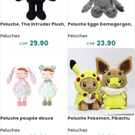
Peluche, The Intruder Plush,
Peluche Eggo Demogorgon,
Intrus, 40 cm
dessin animé, 40 cm
Peluches
Peluches
29.90
23.90
CHF
CHF
Peluche poupée douce
Peluche Pokemon, Pikachu
Kawaii, fleur d’Angela, 44 cm
déguisé, dessin animé, 28 cm
Peluches
Peluches