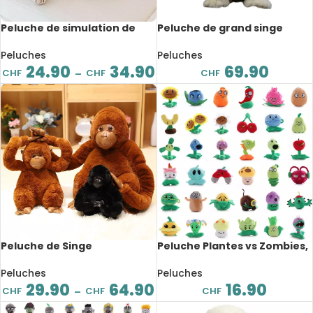
Peluche de simulation de
Peluche de grand singe
feu de camp, doux et
doré, réaliste, 32 cm
confortable, 30 à 45 cm
Peluches
Peluches
24.90
34.90
69.90
CHF
CHF
CHF
–
Peluche de Singe
Peluche Plantes vs Zombies,
accrocheur, avec scratch,
jeu vidéo, Switch, 13 à 20 cm
de 20 à 45cm
Peluches
Peluches
29.90
64.90
16.90
CHF
CHF
CHF
–