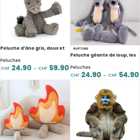
Peluche d’âne gris, doux et
RUPTURE
mignon, de 23 à 60 cm
Peluche géante de loup, les
Peluches
yeux d’amour, de 65 à 120 cm
24.90
59.90
Peluches
CHF
CHF
–
24.90
54.90
CHF
CHF
–