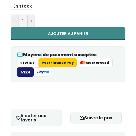
En stock
Alternative:
-
+
AJOUTER AU PANIER
Moyens de paiement acceptés
TWINT
PostFinance Pay
Mastercard
VISA
Pay
Pal
Ajouter aux
Suivre le prix
favoris