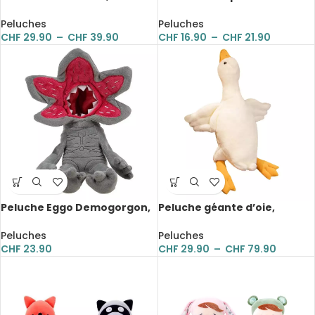
confortable, 53 à 68 cm
mignon, longues oreilles, 30
à 45 cm
Peluches
Peluches
CHF
29.90
–
CHF
39.90
CHF
16.90
–
CHF
21.90
Peluche Eggo Demogorgon,
Peluche géante d’oie,
dessin animé, 40 cm
confortable et douce, grand
oreiller apaisant, de 50 à 160
Peluches
Peluches
cm
CHF
23.90
CHF
29.90
–
CHF
79.90