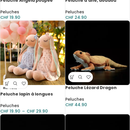
Peluche Angela poupée
Peluche d’âne, doudou
douce et mignonne, Metoo,
mignon, 35 cm
33 cm
Peluches
Peluches
CHF
19.90
CHF
24.90
Peluche Lézard Dragon
RUPTURE
barbu Pogona souple, 46 cm
Peluche lapin à longues
Peluches
oreilles avec robe, 35 à 55
CHF
44.90
cm
Peluches
CHF
19.90
–
CHF
29.90