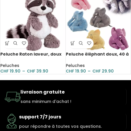
Peluche Raton laveur, doux
Peluche éléphant doux, 40 à
et mignon, 25 à 55 cm
60 cm
Peluches
Peluches
CHF
19.90
–
CHF
39.90
CHF
19.90
–
CHF
29.90
livraison gratuite
sans minimum d'achat !
support 7/7 jours
pour répondre à toutes vos questions.