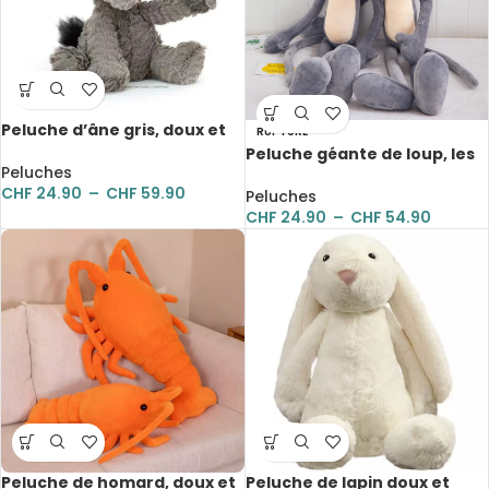
Peluche d’âne gris, doux et
RUPTURE
mignon, de 23 à 60 cm
Peluche géante de loup, les
Peluches
yeux d’amour, de 65 à 120 cm
CHF
24.90
–
CHF
59.90
Peluches
CHF
24.90
–
CHF
54.90
Peluche de homard, doux et
Peluche de lapin doux et