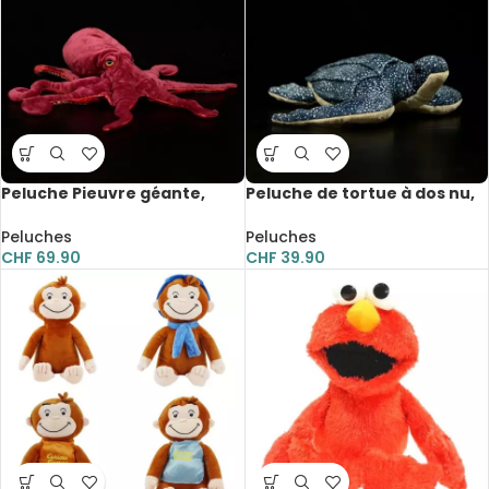
Peluche Pieuvre géante,
Peluche de tortue à dos nu,
extra douce réaliste,
animaux marins réalistes, 30
animaux de mer, 85 cm
cm
Peluches
Peluches
CHF
69.90
CHF
39.90