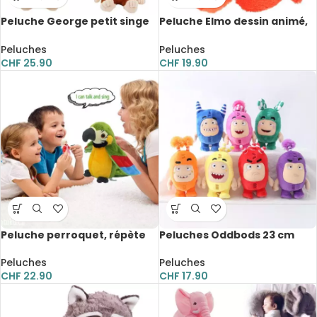
Peluche George petit singe
Peluche Elmo dessin animé,
mignon, 30cm
36 cm
Peluches
Peluches
CHF
25.90
CHF
19.90
Peluche perroquet, répète
Peluches Oddbods 23 cm
vos mots et agite les ailes,
22 cm
Peluches
Peluches
CHF
17.90
CHF
22.90