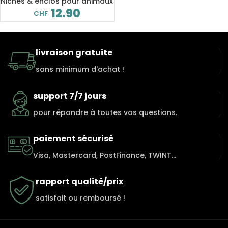
rongeur
Niches & enclos pour animaux
12.90
CHF
livraison gratuite
sans minimum d'achat !
support 7/7 jours
pour répondre à toutes vos questions.
paiement sécurisé
Visa, Mastercard, PostFinance, TWINT...
rapport qualité/prix
satisfait ou remboursé !