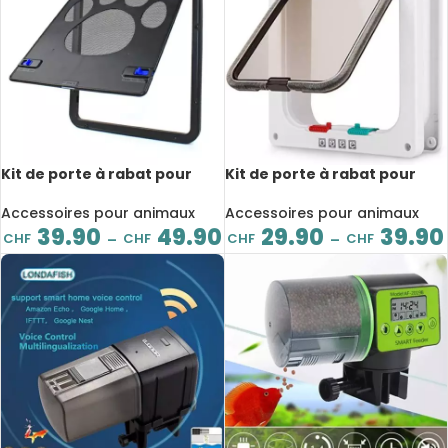
Kit de porte à rabat pour
Kit de porte à rabat pour
animaux de compagnie,
chien et chat, ABS,
verrouillable magnétique,
différentes tailles
Accessoires pour animaux
Accessoires pour animaux
facile à installer
39.90
49.90
29.90
39.90
CHF
CHF
CHF
CHF
–
–