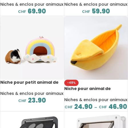
multifonctionnel, pliable,
trous, pliable, quatre
Niches & enclos pour animaux
Niches & enclos pour animaux
petit chien et chat
saisons
69.90
59.90
CHF
CHF
Niche pour petit animal de
-48%
compagnie, hamster,
Niche pour animal de
cochon d’inde
Niches & enclos pour animaux
compagnie en forme de
23.90
banane, 40 à 90 cm
Niches & enclos pour animaux
CHF
24.90
46.90
CHF
CHF
–