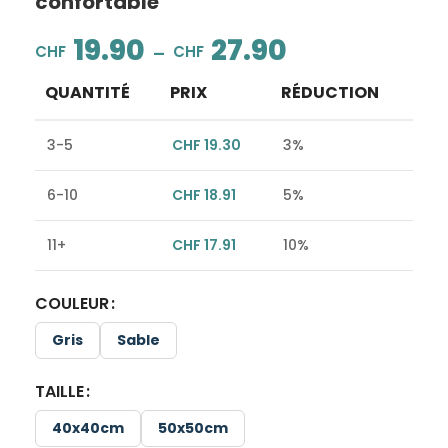
confortable
19.90
27.90
–
CHF
CHF
QUANTITÉ
PRIX
RÉDUCTION
3-5
CHF
19.30
3%
6-10
CHF
18.91
5%
11+
CHF
17.91
10%
COULEUR
Alternative:
Gris
Sable
TAILLE
40x40cm
50x50cm