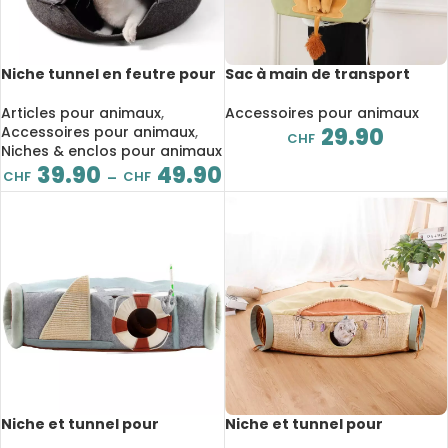
Niche tunnel en feutre pour
Sac à main de transport
chat, demi-fermé, chenil
pour chat et petit chien,
d’entraînement intérieur
doux, respirant, avec
Articles pour animaux
,
Accessoires pour animaux
fermeture éclair de sécurité
Accessoires pour animaux
,
29.90
CHF
Niches & enclos pour animaux
39.90
49.90
CHF
CHF
–
Niche et tunnel pour
Niche et tunnel pour
animaux de compagnie,
animaux de compagnie, 3