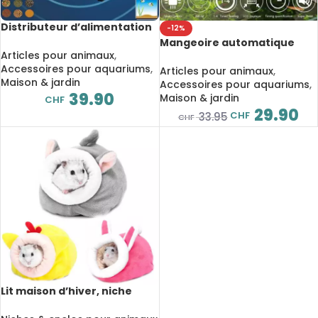
Distributeur d’alimentation
-12%
automatique intelligent
Mangeoire automatique
pour aquarium, contrôle par
Articles pour animaux
,
avec minuterie pour
application Wifi
Accessoires pour aquariums
,
aquarium
Articles pour animaux
,
Maison & jardin
Accessoires pour aquariums
,
39.90
Maison & jardin
CHF
29.90
CHF
33.95
CHF
Lit maison d’hiver, niche
pour lapin, cochon d’inde,