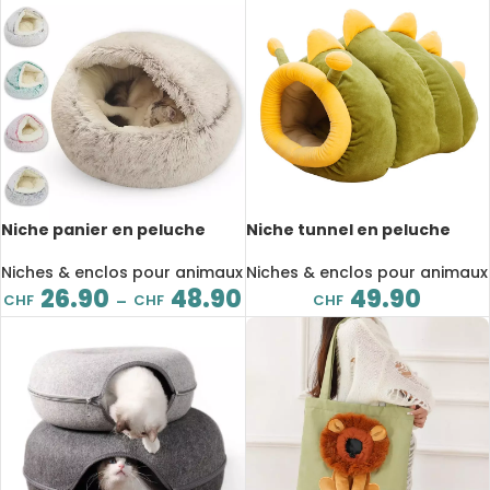
Niche panier en peluche
Niche tunnel en peluche
longue, pour chat et chien,
pour chat et chien, chaude
40 à 60 cm
et respirante
Niches & enclos pour animaux
Niches & enclos pour animaux
26.90
48.90
49.90
CHF
CHF
CHF
–