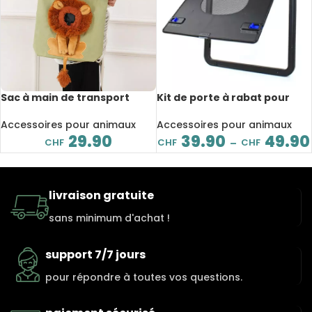
Sac à main de transport
Kit de porte à rabat pour
pour chat et petit chien,
animaux de compagnie,
doux, respirant, avec
verrouillable magnétique,
Accessoires pour animaux
Accessoires pour animaux
fermeture éclair de sécurité
facile à installer
29.90
39.90
49.90
CHF
CHF
CHF
–
livraison gratuite
sans minimum d'achat !
support 7/7 jours
pour répondre à toutes vos questions.