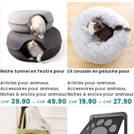
Niche tunnel en feutre pour
Lit coussin en peluche pour
chat, demi-fermé, chenil
animaux, chat et chien, doux
d’entraînement intérieur
et confortable
Articles pour animaux
,
Articles pour animaux
,
Accessoires pour animaux
,
Accessoires pour animaux
,
Niches & enclos pour animaux
Niches & enclos pour animaux
39.90
49.90
19.90
27.90
CHF
CHF
CHF
CHF
–
–