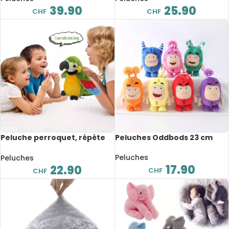
39.90
25.90
CHF
CHF
Peluche perroquet, répète
Peluches Oddbods 23 cm
vos mots et agite les ailes,
22 cm
Peluches
Peluches
17.90
22.90
CHF
CHF