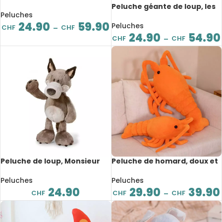
mignon, de 23 à 60 cm
Peluche géante de loup, les
Peluches
yeux d’amour, de 65 à 120 cm
24.90
59.90
Peluches
CHF
CHF
–
24.90
54.90
CHF
CHF
–
Peluche de loup, Monsieur
Peluche de homard, doux et
Woody, 25 cm
confortable, 53 à 68 cm
Peluches
Peluches
24.90
29.90
39.90
CHF
CHF
CHF
–