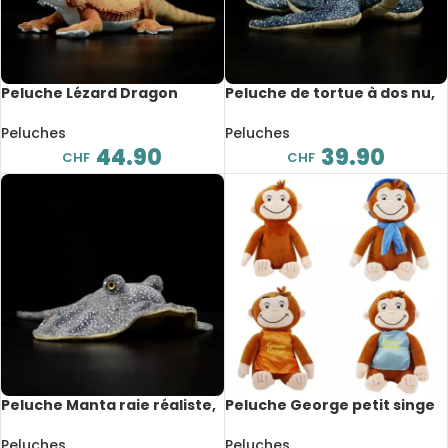
Peluche Lézard Dragon
Peluche de tortue à dos nu,
barbu Pogona souple, 46 cm
animaux marins réalistes, 30
cm
Peluches
Peluches
44.90
39.90
CHF
CHF
Peluche Manta raie réaliste,
Peluche George petit singe
animaux de mer, 50 cm
mignon, 30cm
Peluches
Peluches