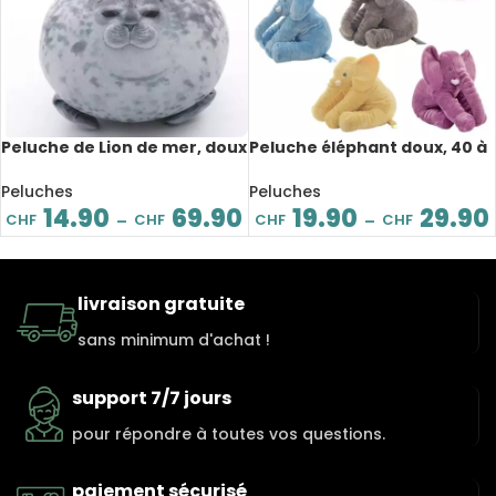
Peluche de Lion de mer, doux
Peluche éléphant doux, 40 à
et confortable, de 20 à 80
60 cm
cm
Peluches
Peluches
14.90
69.90
19.90
29.90
CHF
CHF
CHF
CHF
–
–
livraison gratuite
sans minimum d'achat !
support 7/7 jours
pour répondre à toutes vos questions.
paiement sécurisé