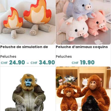
Peluche de simulation de
Peluche d’animaux coquins
feu de camp, doux et
et mignons, chien, cochon,
confortable, 30 à 45 cm
agneau, 22 cm
Peluches
Peluches
24.90
34.90
19.90
CHF
CHF
CHF
–