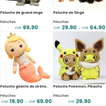
Peluche de grand singe
Peluche de Singe
doré, réaliste, 32 cm
accrocheur, avec scratch,
de 20 à 45cm
Peluches
Peluches
69.90
29.90
64.90
CHF
CHF
CHF
–
Peluche géante de sirène,
Peluche Pokemon, Pikachu
confortable et douce,
déguisé, dessin animé, 28 cm
partenaire de sommeil, de
Peluches
Peluches
30 à 110 cm
19.90
69.90
29.90
CHF
CHF
CHF
–