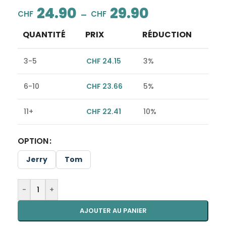
24.90
29.90
–
CHF
CHF
QUANTITÉ
PRIX
RÉDUCTION
3-5
CHF
24.15
3%
6-10
CHF
23.66
5%
11+
CHF
22.41
10%
OPTION
Alternative:
Jerry
Tom
-
+
AJOUTER AU PANIER