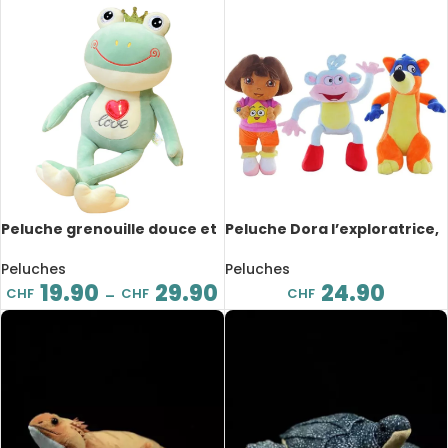
Peluche grenouille douce et
Peluche Dora l’exploratrice,
mignonne à longues pattes,
dessin animé, 25 cm
de 35 à 50 cm
Peluches
Peluches
19.90
29.90
24.90
CHF
CHF
CHF
–