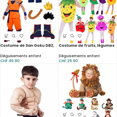
Costume de San Goku DBZ,
Costume de fruits, légumes
pour enfant et adulte,
et climat, pour enfant et
déguisement complet
adulte, déguisement
Déguisements enfant
Déguisements enfant
CHF
49.90
CHF
29.90