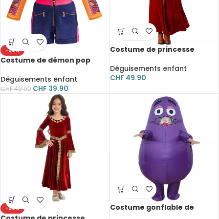
Costume de princesse
-20%
médiéval pour fille,
Costume de démon pop
déguisement en velours
Déguisements enfant
pour fille 3 pièces, veste
avec manches en cloche
CHF
49.90
orange, top blanc et short
Déguisements enfant
bleu, déguisement cosplay /
CHF
39.90
CHF
49.90
Halloween
Costume gonflable de
-20%
Grimace pour enfant et
Costume de princesse