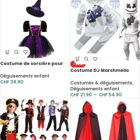
Costume de sorcière pour
-22%
fille, robe tutu en maille
Costume DJ Marshmello
scintillante avec chapeau
Déguisements enfant
pour enfant, 3 pièces
pointu
CHF
34.90
Costumes & déguisements
,
Déguisements enfant
CHF
21.90
–
CHF
54.90