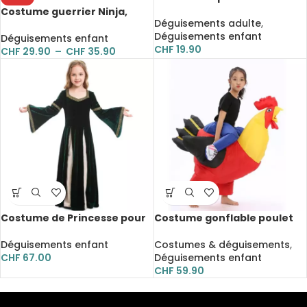
déguisement gonflable port
Costume guerrier Ninja,
USB
Déguisements adulte
,
pour garçon et fille
Déguisements enfant
Déguisements enfant
CHF
19.90
CHF
29.90
–
CHF
35.90
Costume de Princesse pour
Costume gonflable poulet
fille, déguisement avec
monté
accessoire
Déguisements enfant
Costumes & déguisements
,
CHF
67.00
Déguisements enfant
CHF
59.90