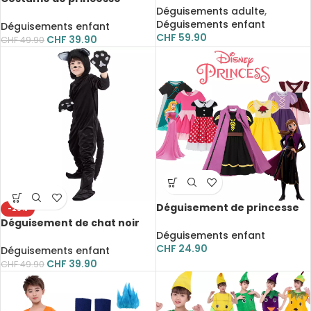
adulte, déguisement
Déguisements adulte
,
médiéval pour fille,
Déguisements enfant
déguisement en velours à
Déguisements enfant
CHF
59.90
manches longues évasées
CHF
39.90
CHF
49.90
Déguisement de princesse
-20%
Disney, costume pour fille
Déguisement de chat noir
Déguisements enfant
pour enfant, combinaison
CHF
24.90
adaptée aux spectacles sur
Déguisements enfant
scène
CHF
39.90
CHF
49.90