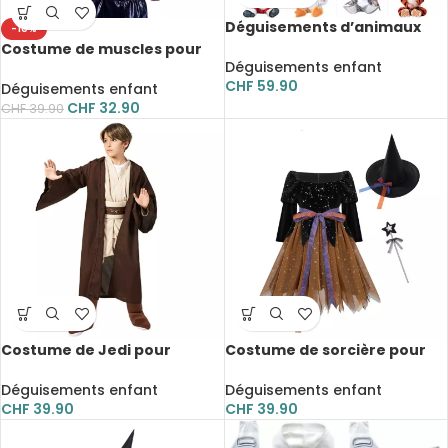
Déguisements d’animaux
-18%
pour bébé, combinaison,
Costume de muscles pour
barboteuses, de 9 à 24 mois
Déguisements enfant
enfant, Bodybuilder,
CHF
59.90
déguisement
Déguisements enfant
CHF
32.90
CHF
39.90
Costume de Jedi pour
Costume de sorcière pour
enfant, Star Wars, Anakin
fille, en maille à manches
Skywalker, 4 pièces
longues avec ceinture,
Déguisements enfant
Déguisements enfant
chapeau pointu et baguette
CHF
39.90
CHF
39.90