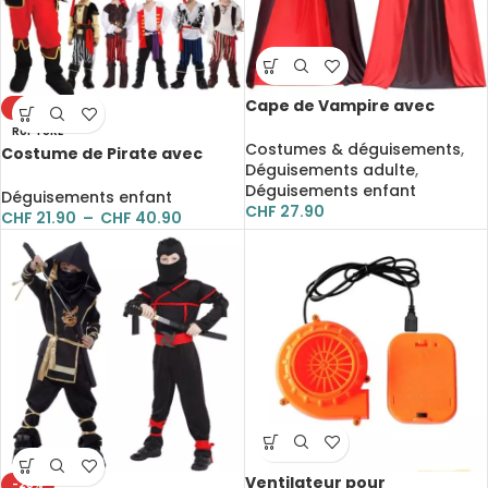
Cape de Vampire avec
-32%
capuche, col montant,
RUPTURE
réversible, pour enfants et
Costumes & déguisements
,
Costume de Pirate avec
adultes
Déguisements adulte
,
Chaussures, Chapeau et
Déguisements enfant
Ceinture pour Enfant
Déguisements enfant
CHF
27.90
CHF
21.90
–
CHF
40.90
Ventilateur pour
-28%