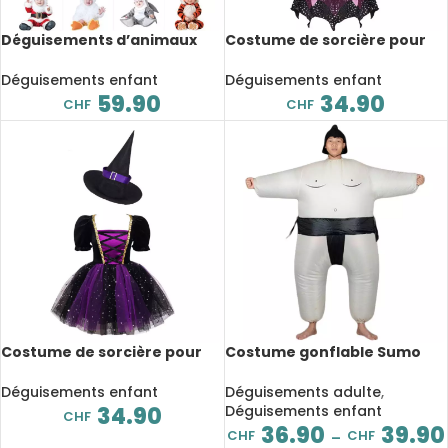
Déguisements d’animaux
Costume de sorcière pour
pour bébé, combinaison,
fille, avec chapeau pointu,
barboteuses, de 9 à 24 mois
baguette et sac de bonbons
Déguisements enfant
Déguisements enfant
59.90
34.90
CHF
CHF
Costume de sorcière pour
Costume gonflable Sumo
fille, robe tutu en maille
pour adulte et enfant
scintillante avec chapeau
Déguisements enfant
Déguisements adulte
,
pointu
34.90
Déguisements enfant
CHF
36.90
39.90
CHF
CHF
–