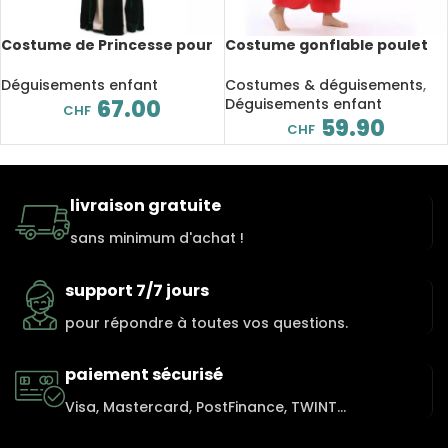
Costume de Princesse pour
Costume gonflable poulet
fille, déguisement avec
monté
accessoire
Déguisements enfant
Costumes & déguisements
,
67.00
Déguisements enfant
CHF
59.90
CHF
livraison gratuite
sans minimum d'achat !
support 7/7 jours
pour répondre à toutes vos questions.
paiement sécurisé
Visa, Mastercard, PostFinance, TWINT...