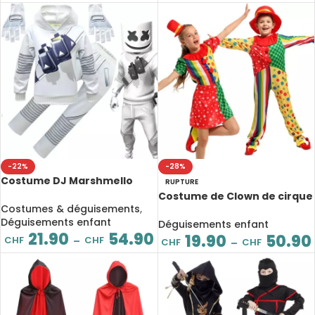
-22%
-28%
Costume DJ Marshmello
RUPTURE
pour enfant, 3 pièces
Costume de Clown de cirque
Costumes & déguisements
,
pour enfant
Déguisements enfant
Déguisements enfant
21.90
54.90
19.90
50.90
CHF
CHF
–
CHF
CHF
–