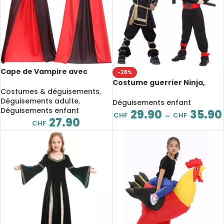
Cape de Vampire avec
-28%
capuche, col montant,
Costume guerrier Ninja,
réversible, pour enfants et
Costumes & déguisements
,
pour garçon et fille
adultes
Déguisements adulte
,
Déguisements enfant
Déguisements enfant
29.90
35.90
CHF
CHF
–
27.90
CHF