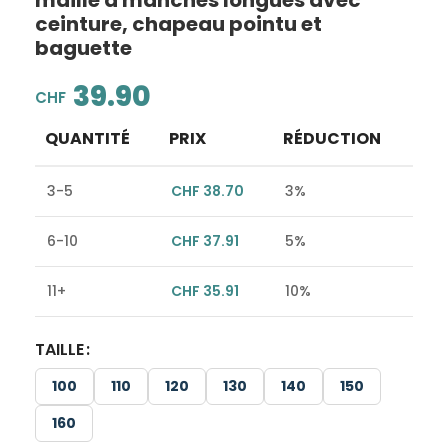
maille à manches longues avec
ceinture, chapeau pointu et
baguette
39.90
CHF
QUANTITÉ
PRIX
RÉDUCTION
3-5
CHF
38.70
3%
6-10
CHF
37.91
5%
11+
CHF
35.91
10%
TAILLE
Alternative:
100
110
120
130
140
150
160