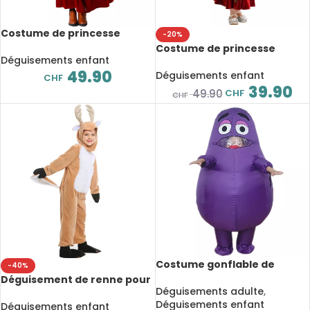
Costume de princesse
-20%
médiéval pour fille,
Costume de princesse
déguisement en velours
Déguisements enfant
médiéval pour fille,
avec manches en cloche
49.90
déguisement en velours à
Déguisements enfant
CHF
manches longues évasées
39.90
CHF
49.90
CHF
Costume gonflable de
-40%
Grimace pour enfant et
Déguisement de renne pour
adulte, déguisement
Déguisements adulte
,
enfant, combinaison
Déguisements enfant
adaptée aux spectacles sur
Déguisements enfant