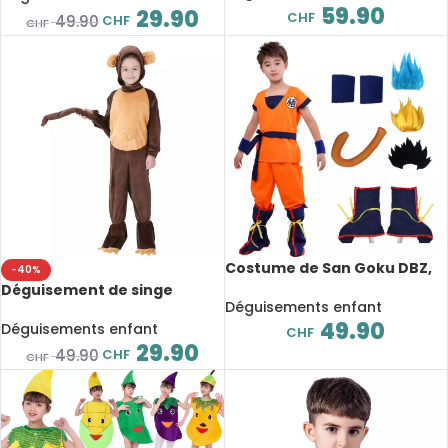
59.90
scène
29.90
CHF
CHF
49.90
CHF
Costume de San Goku DBZ,
-40%
pour enfant et adulte,
Déguisement de singe
déguisement complet
Déguisements enfant
mignon pour enfant,
49.90
combinaison adaptée aux
Déguisements enfant
CHF
spectacles sur scène
29.90
CHF
49.90
CHF