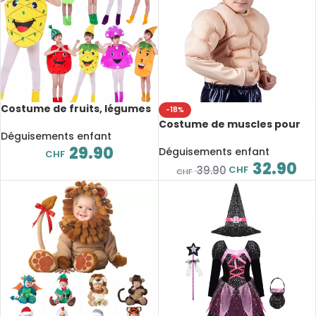
Costume de fruits, légumes
-18%
et climat, pour enfant et
Costume de muscles pour
adulte, déguisement
Déguisements enfant
enfant, Bodybuilder,
29.90
déguisement
Déguisements enfant
CHF
32.90
CHF
39.90
CHF