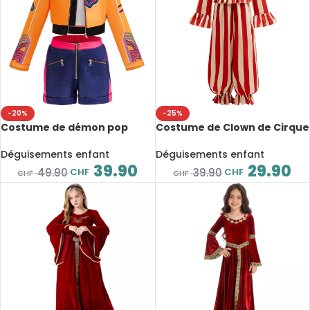
-20%
-25%
Costume de démon pop
Costume de Clown de Cirque
pour fille 3 pièces, veste
pour enfant, rayures rouge
orange, top blanc et short
& blanc, Halloween,
Déguisements enfant
Déguisements enfant
bleu, déguisement cosplay /
Spectacle, déguisement
39.90
29.90
CHF
CHF
49.90
39.90
CHF
CHF
Halloween
unisexe