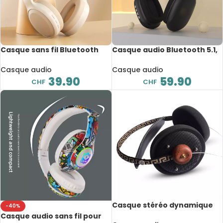
Casque sans fil Bluetooth
Casque audio Bluetooth 5.1,
pliable, Lenovo TH30, longue
P9 Plus, réduction du bruit,
durée de vie
stéréo, 20 – 20000Hz
Casque audio
Casque audio
39.90
59.90
CHF
CHF
Casque stéréo dynamique
-40%
en bois, dos ouvert, HiFi,
Casque audio sans fil pour