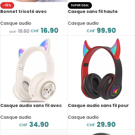
-15%
SUPER DEAL
Bonnet tricoté avec
Casque sans fil haute
écouteurs sans fil Bluetooth
technologie Bluetooth 5.4,
5.0 avec micro, longue durée
Picun F8 Pro ANC Low-
Casque audio
Casque audio
de veille
Latency, 140 heures
16.90
99.90
CHF
CHF
19.90
CHF
d’autonomie
Casque audio sans fil avec
Casque audio sans fil pour
étui pour enfant, Bluetooth
enfant, Bluetooth avec
5.3, RVB, Hi-Fi
microphone, clignotant RVB
Casque audio
Casque audio
34.90
29.90
CHF
CHF