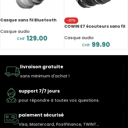
Casque sans fil Bluetooth
-27%
233621, hybride avec
COWIN E7 écouteurs sans fil
microphone, léger, stop-
Casque audio
Bluetooth, anti-bruit actif,
bruit actif, 20 heures
129.00
avec micro, 30 heures de
Casque audio
CHF
d’autonomie
lecture
99.90
CHF
livraison gratuite
sans minimum d'achat !
support 7/7 jours
pour répondre à toutes vos questions.
paiement sécurisé
Visa, Mastercard, PostFinance, TWINT...