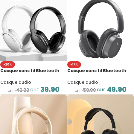
-20%
-17%
Casque sans fil Bluetooth
Casque sans fil Bluetooth
5.3, Baseus Encok D02 Pro, 50
5.3, Baseus Bowie D05, ANC,
heures
70 heures
Casque audio
Casque audio
39.90
49.90
CHF
CHF
49.90
59.90
CHF
CHF