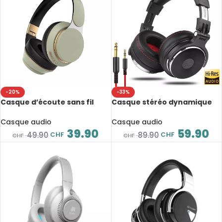
-20%
-33%
Casque d’écoute sans fil
Casque stéréo dynamique
Bluetooth 5, son stéréo,
avec fil, Pro-50, studio
micro, étanche, 10 heures
professionnel, Hi-Res, 20Hz-
Casque audio
Casque audio
d’autonomie
20KHz
39.90
59.90
CHF
CHF
49.90
89.90
CHF
CHF