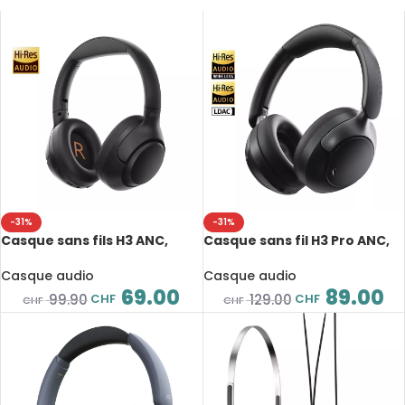
-31%
-31%
Casque sans fils H3 ANC,
Casque sans fil H3 Pro ANC,
Bluetooth 5.4, réduction
Bluetooth 5.4, haute
active de bruit Hybride 43dB,
résolution avec ANC 50dB,
Casque audio
Casque audio
autonomie 60H
audio spatial 3D
69.00
89.00
CHF
CHF
99.90
129.00
CHF
CHF