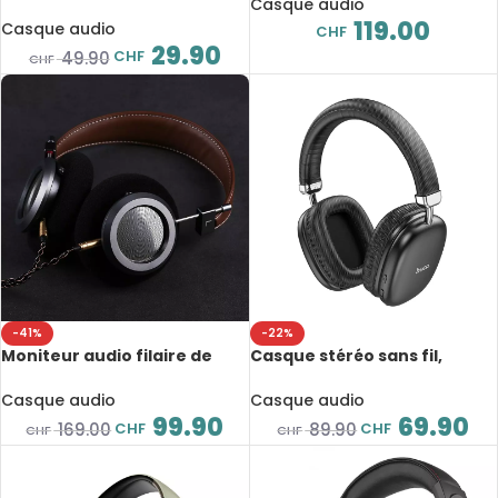
57mm, avec câble plaqué
Casque audio
enfant, Bluetooth 5, avec
argent 3.5mm
119.00
micro et LED
Casque audio
CHF
29.90
CHF
49.90
CHF
-41%
-22%
Moniteur audio filaire de
Casque stéréo sans fil,
haute qualité, HiFi, boîtier
Bluetooth 5.3, 40 heures, 20
métallique, confortable
– 20000Hz
Casque audio
Casque audio
99.90
69.90
CHF
CHF
169.00
89.90
CHF
CHF