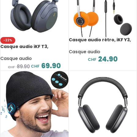
Casque audio rétro, iKF Y3,
-22%
qualité sonore HiFi,
Casque audio iKF T3,
néodyme, diamètre 30 mm
Casque audio
Bluetooth 5.3, suppression
24.90
active du bruit, haute
Casque audio
CHF
résolution et faible latence,
69.90
CHF
89.90
CHF
125 heures de lecture