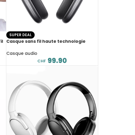
SUPER DEAL
il
Casque sans fil haute technologie
rée
Bluetooth 5.4, Picun F8 Pro ANC Low-
Latency, 140 heures d’autonomie
Casque audio
99.90
CHF