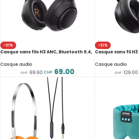
-31%
-31%
Casque sans fils H3 ANC, Bluetooth 5.4,
Casque sans fil H3
réduction active de bruit Hybride 43dB,
5.4, haute résolut
autonomie 60H
audio spatial 3D
Casque audio
Casque audio
69.00
CHF
99.90
129.00
CHF
CHF