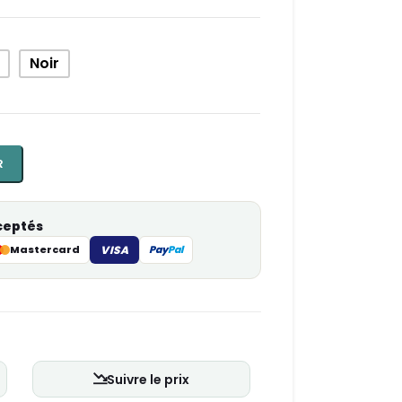
Noir
R
ceptés
Mastercard
VISA
Pay
Pal
Suivre le prix