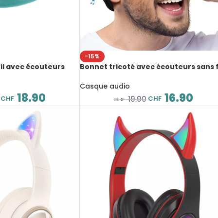
-15%
l avec écouteurs
Bonnet tricoté avec écouteurs sans f
 5.3, 18 heures de
Bluetooth 5.0 avec micro, longue du
 accessoire de
de veille
Casque audio
ommeil
18.90
16.90
CHF
CHF
19.90
CHF