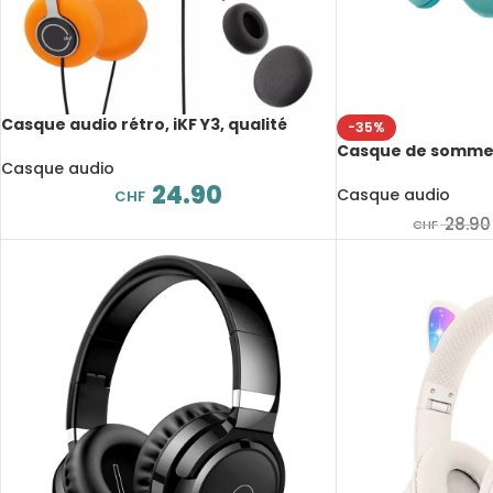
Casque audio rétro, iKF Y3, qualité
-35%
sonore HiFi, néodyme, diamètre 30 mm
Casque de sommei
Casque audio
intégrés, Bluetooth
24.90
temps de lecture,
Casque audio
CHF
voyage pour le s
28.90
CHF