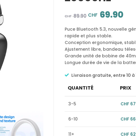
69.90
CHF
89.90
CHF
Puce Bluetooth 5.3, nouvelle gén
rapide et plus stable.
Conception ergonomique, stable
Ajustement libre, bandeau téle
Grande unité de bobine de 40mm,
Longue durée de vie de la batter
Livraison gratuite, entre 10 à 
QUANTITÉ
PRIX
3-5
CHF
67
6-10
CHF
66
11+
CHF
62