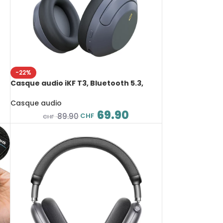
-22%
Casque audio iKF T3, Bluetooth 5.3,
,
suppression active du bruit, haute
résolution et faible latence, 125 heures
Casque audio
de lecture
69.90
CHF
89.90
CHF