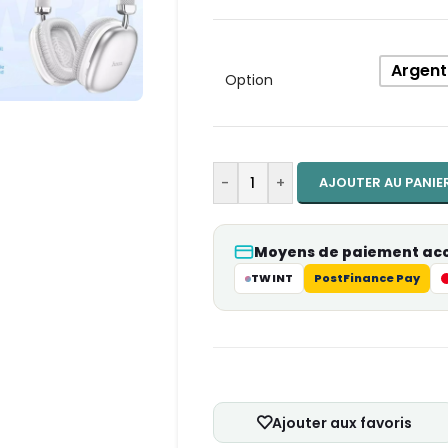
Alternative:
Argent
Option
-
+
AJOUTER AU PANIE
Moyens de paiement ac
TWINT
PostFinance Pay
Ajouter aux favoris