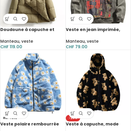
Doudoune à capuche et
Veste en jean imprimée,
manches chauve-souris,
Streetwear, décontractée
chaude, épaisse et ample
et ample
Manteau, veste
Manteau, veste
CHF
119.00
CHF
79.00
RUPTURE
-29%
Veste polaire rembourrée
Veste à capuche, mode
en coton, motif Marguerite
imprimé motif Ours,