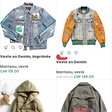
Veste en Denim, imprimée
-21%
Hawaïen, Patchwork
Veste en Denim
Manteau, veste
universitaire, brodée sur
CHF
119.00
l’ensemble
Manteau, veste
CHF
149.00
CHF
189.00