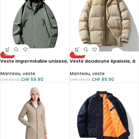
-14%
-40%
Veste imperméable unisexe,
Veste doudoune épaissie, à
antisalissure, coupe-vent
l’épreuve du vent,
décontractée, parka
Manteau, veste
Manteau, veste
rembourrée
CHF
59.90
CHF
89.90
CHF
69.90
CHF
149.00