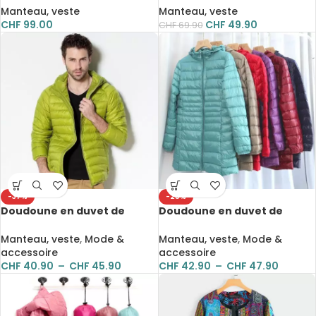
fermeture éclair complète
Manteau, veste
Manteau, veste
CHF
99.00
CHF
49.90
CHF
69.90
-37%
-25%
Doudoune en duvet de
Doudoune en duvet de
canard pour homme, à
canard pour femme,
capuche, grande taille
manteau à capuche
Manteau, veste
,
Mode &
Manteau, veste
,
Mode &
ultraléger, grande taille
accessoire
accessoire
CHF
40.90
–
CHF
45.90
CHF
42.90
–
CHF
47.90