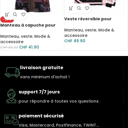
Veste réversible pour
-36%
femme, broderie florale,
Manteau à capuche pour
Harajuku
Manteau, veste
,
Mode &
femme, veste imprimée
accessoire
ethnique, doublure, à
Manteau, veste
,
Mode &
CHF
49.90
fermeture éclair
accessoire
CHF
41.90
CHF
65.90
livraison gratuite
sans minimum d'achat !
support 7/7 jours
pour répondre à toutes vos questions.
paiement sécurisé
Visa, Mastercard, PostFinance, TWINT...