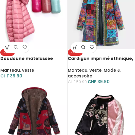
-30%
-22%
Doudoune matelassée
Cardigan imprimé ethnique,
ultralégère en duvet de
manteau fin pour femme
canard pour femme, à
Manteau, veste
Manteau, veste
,
Mode &
capuche
CHF
39.90
accessoire
CHF
39.90
CHF
50.90