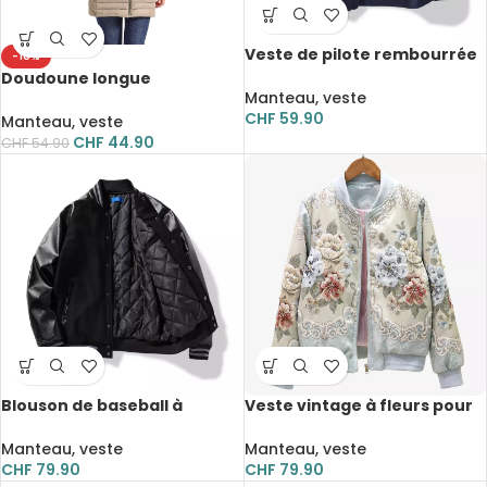
Veste de pilote rembourrée
-18%
en coton pour homme,
Doudoune longue
blouson d’aviateur, Bomber
Manteau, veste
rembourrée, à capuche,
CHF
59.90
ultralégère, avec sac de
Manteau, veste
rangement
CHF
44.90
CHF
54.90
Blouson de baseball à
Veste vintage à fleurs pour
manche en similicuir, coton
femme, broderie, poches
rembourré, veste Teddy
Manteau, veste
Manteau, veste
CHF
79.90
CHF
79.90