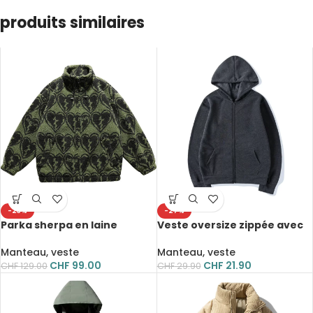
produits similaires
-23%
-27%
Parka sherpa en laine
Veste oversize zippée avec
d’agneau synthétique, style
capuche, décontractée
streetwear Harajuku,
Manteau, veste
Manteau, veste
chaude, oversize, col
CHF
99.00
CHF
21.90
CHF
129.00
CHF
29.90
montant, fermeture éclair