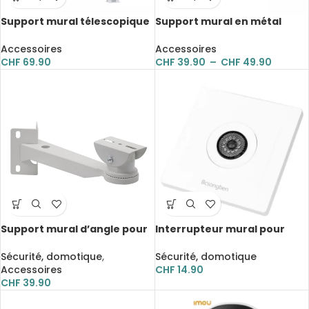
Support mural télescopique
Support mural en métal
pour deux caméras de
pour caméra de sécurité,
surveillance, réglable, en
étanche et antirouille
Accessoires
Accessoires
forme de T
CHF
69.90
CHF
39.90
–
CHF
49.90
Support mural d’angle pour
Interrupteur mural pour
caméra de sécurité, en
maison intelligente,
aluminium étanche
contrôle du son et de la
Sécurité, domotique
,
Sécurité, domotique
lumière
Accessoires
CHF
14.90
CHF
39.90