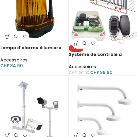
Lampe d’alarme à lumière
-23%
LED, Flash, 24V, DC 230V
Système de contrôle à
Accessoires
distance pour porte
CHF
34.90
coulissante, 433.92Mhz,
Accessoires
220V AC
CHF
99.90
CHF
129.00