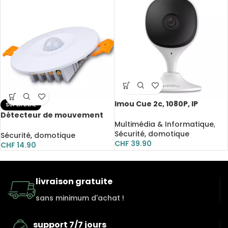
Imou Cue 2c, 1080P, IP
SUPER DEAL
Security Camera d’intérieur,
Détecteur de mouvement
Wifi, avec carte SD 32 GB
Multimédia & Informatique
,
infrarouge, capteur PIR,
Sécurité, domotique
radar à micro-ondes, 110-
Sécurité, domotique
CHF
39.90
220V
CHF
14.90
livraison gratuite
sans minimum d'achat !
support 7/7 jours