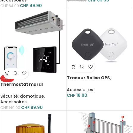
Accessoires
CHF
69.90
CHF
149.00
Génération
CHF
49.90
CHF
64.00
Traceur Balise GPS,
-33%
Bluetooth, dispositif anti-
Thermostat mural
perte, Find My, Apple
Accessoires
intelligent, VRF, Wi-Fi,
HomeKit
CHF
18.90
compatible climatisation
Sécurité, domotique
,
Daikin, Hitachi, Mitsubishi et
Accessoires
Hisense
CHF
99.90
CHF
149.00