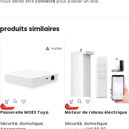
Vous devez être
connecté
pour publier un avis.
produits similaires
-22%
-53%
Passerelle MOES Tuya
Moteur de rideau électrique
Zigbee Matter Thread, pont
intelligent WiFi/Zigbee,
pour maison connectée, hub
design compact et discret,
Sécurité, domotique
,
Sécurité, domotique
Matter
ultra silencieux, 4ème