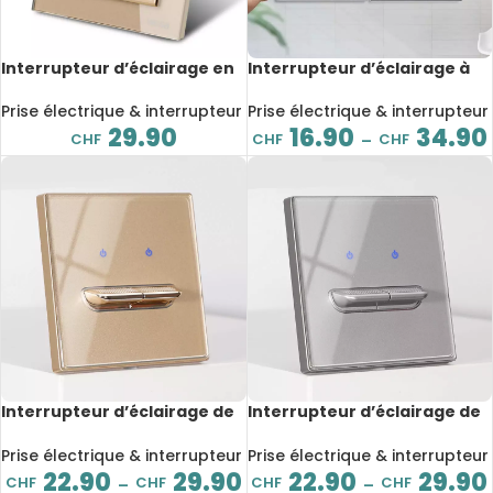
Interrupteur d’éclairage en
Interrupteur d’éclairage à
verre trempé, à bouton-
bouton-poussoir, en alliage
poussoir, 1 voie, 16A, Or
d’aluminium, Rj45, TV, Type
Prise électrique & interrupteur
Prise électrique & interrupteur
86, gris
29.90
16.90
34.90
CHF
CHF
CHF
–
Interrupteur d’éclairage de
Interrupteur d’éclairage de
luxe à bouton-poussoir, en
luxe à bouton-poussoir, en
verre trempé, Rj45, TV, Type
verre trempé, Rj45, TV, Type
Prise électrique & interrupteur
Prise électrique & interrupteur
86, Or
86, gris
22.90
29.90
22.90
29.90
CHF
CHF
CHF
CHF
–
–