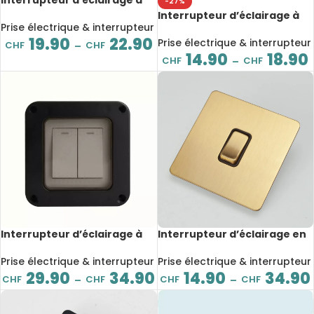
-27%
bouton-poussoir en verre
Interrupteur d’éclairage à
trempé, 10A, Gris
Prise électrique & interrupteur
bouton-poussoir en verre
19.90
22.90
trempé, 10A, Or
Prise électrique & interrupteur
CHF
CHF
–
14.90
18.90
CHF
CHF
–
Interrupteur d’éclairage à
Interrupteur d’éclairage en
bouton-poussoir, étanche
acier inoxydable, à bouton-
IP66, 2 voies, pour extérieur,
poussoir, 2 voies, Rj45, TV,
Prise électrique & interrupteur
Prise électrique & interrupteur
camping car
Type 86, Or
29.90
34.90
14.90
34.90
CHF
CHF
CHF
CHF
–
–