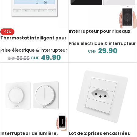
Interrupteur pour rideaux
-12%
motorisés, contrôleur
Thermostat intelligent pour
connecté, Wifi, application
Prise électrique & interrupteur
chauffage au sol TOL47,
Tuya, Smart Life, Alexa
29.90
Wifi, Tuya, Alexa, Google,
Prise électrique & interrupteur
CHF
standard UE
49.90
CHF
56.90
CHF
Interrupteur de lumière,
Lot de 2 prises encastrées