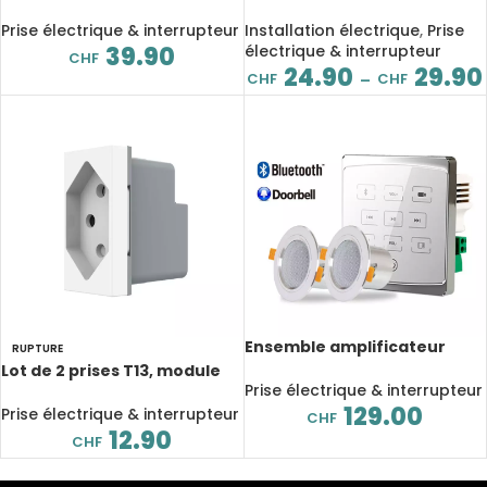
variateur rotatif/tactile,
T13, 10A, Standard Type 86
WiFi, application Smart Life,
Prise électrique & interrupteur
Installation électrique
,
Prise
Tuya, Alexa
39.90
électrique & interrupteur
CHF
24.90
29.90
CHF
CHF
–
Ensemble amplificateur
RUPTURE
mural tactile Bluetooth,
Lot de 2 prises T13, module
2×25 W, avec haut-parleur
Prise électrique & interrupteur
sans panneau, 4 couleurs,
de plafond 3″, pour salle de
129.00
standard CH
Prise électrique & interrupteur
CHF
bains
12.90
CHF