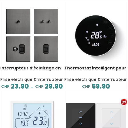
Interrupteur d’éclairage en
Thermostat intelligent pour
acier inoxydable, à bouton
chauffage au sol, WiFi, Alexa,
levier, Rj45, TV, Type 86, gris
Tuya, Google, standard UE
Prise électrique & interrupteur
Prise électrique & interrupteur
23.90
29.90
59.90
CHF
CHF
CHF
–