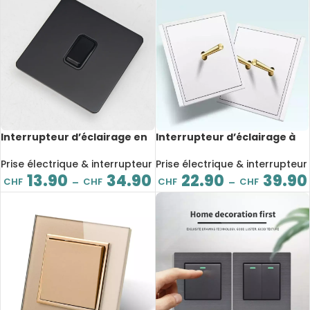
Interrupteur d’éclairage en
Interrupteur d’éclairage à
acier inoxydable, à bouton-
bouton levier en laiton,
poussoir, 2 voies, Rj45, TV,
minimaliste, ignifuge, Type
Prise électrique & interrupteur
Prise électrique & interrupteur
Type 86, noir
86, blanc
13.90
34.90
22.90
39.90
CHF
CHF
CHF
CHF
–
–