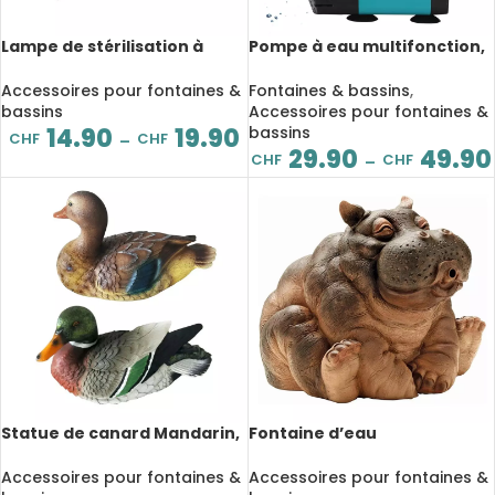
Lampe de stérilisation à
Pompe à eau multifonction,
Quartz UV, ampoule
étanche, submersible,
tubulaire G23/2G7 en forme
3/6/10/15/25W
Accessoires pour fontaines &
Fontaines & bassins
,
de H, 5 à 13W
bassins
Accessoires pour fontaines &
14.90
19.90
bassins
CHF
CHF
–
29.90
49.90
CHF
CHF
–
Statue de canard Mandarin,
Fontaine d’eau
sculptures d’animaux
hippopotame en résine, 16
artificiels, 22 cm
cm
Accessoires pour fontaines &
Accessoires pour fontaines &