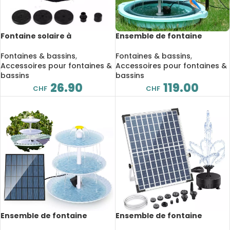
Fontaine solaire à
Ensemble de fontaine
circulation d’eau 7V, pour
solaire 7.5W à 3 niveaux,
étang, piscine, décoration,
adapté au bain d’oiseaux,
Fontaines & bassins
,
Fontaines & bassins
,
bain d’oiseaux
pour jardin
Accessoires pour fontaines &
Accessoires pour fontaines &
bassins
bassins
26.90
119.00
CHF
CHF
Ensemble de fontaine
Ensemble de fontaine
solaire 2.5W à 3 niveaux,
solaire, 2.5W 700L/H, 12 buses