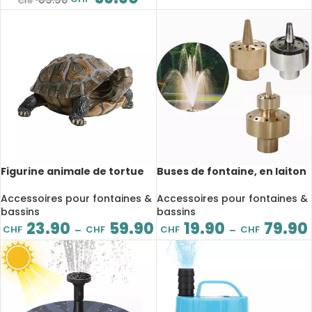
CHF
Figurine animale de tortue
Buses de fontaine, en laiton
en résine, décoration de
ou acier inoxydable de
jardin
haute qualité
Accessoires pour fontaines &
Accessoires pour fontaines &
bassins
bassins
23.90
59.90
19.90
79.90
CHF
CHF
CHF
CHF
–
–