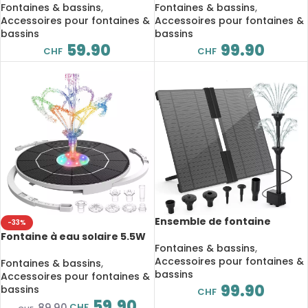
adapté au bain d’oiseaux
à double couche
Fontaines & bassins
,
Fontaines & bassins
,
Accessoires pour fontaines &
Accessoires pour fontaines &
bassins
bassins
59.90
99.90
CHF
CHF
Ensemble de fontaine
-33%
solaire autonome 20W,
Fontaine à eau solaire 5.5W
pompe à eau avec 6 buses
Fontaines & bassins
,
à LED avec 16 Buses,
Accessoires pour fontaines &
3000mAh, pour jardin, bain
Fontaines & bassins
,
bassins
d’oiseaux, étang
Accessoires pour fontaines &
99.90
bassins
CHF
59.90
CHF
89.90