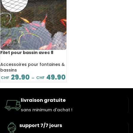
Filet pour bassin avec 8
piquets, maille de
protection, 4 tailles
Accessoires pour fontaines &
disponibles
bassins
29.90
49.90
CHF
CHF
–
livraison gratuite
sans minimum d'achat !
support 7/7 jours