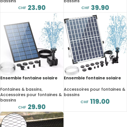
bassins
bassins
23.90
39.90
CHF
CHF
Ensemble fontaine solaire
Ensemble fontaine solaire
2.5W, avec 6 buses, pompe à
12W, 12 buses à double
énergie solaire pour étang
couche, pour étang et
Fontaines & bassins
,
Accessoires pour fontaines &
piscine
Accessoires pour fontaines &
bassins
bassins
119.00
CHF
29.90
CHF