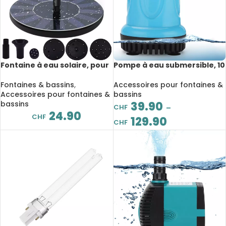
Fontaine à eau solaire, pour
Pompe à eau submersible, 10
étang, cascade, décoration
à 105W, 600 à 4500 L/H, 220V
de jardin en plein air
Fontaines & bassins
,
Accessoires pour fontaines &
Accessoires pour fontaines &
bassins
bassins
39.90
CHF
–
24.90
CHF
129.90
CHF