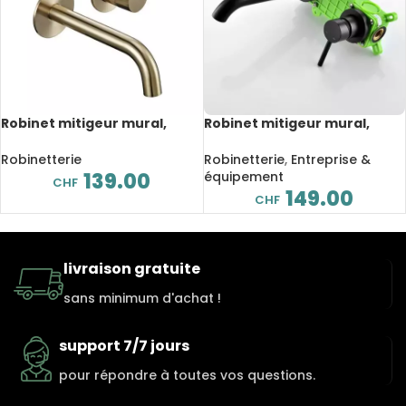
Robinet mitigeur mural,
Robinet mitigeur mural,
montage sur un trou, salle
montage sur un trou, salle
de bain, Or brossé
de bain, noir mat
Robinetterie
Robinetterie
,
Entreprise &
139.00
équipement
CHF
149.00
CHF
livraison gratuite
sans minimum d'achat !
support 7/7 jours
pour répondre à toutes vos questions.