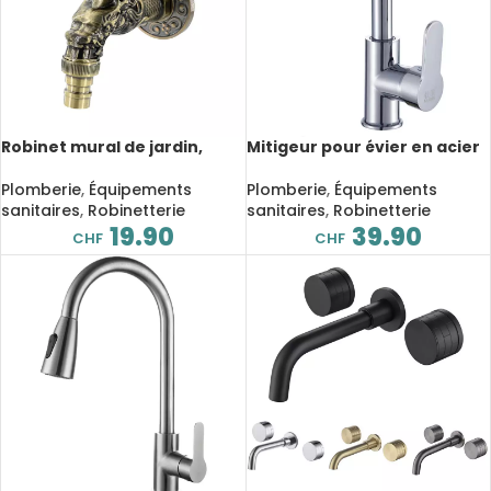
Robinet mural de jardin,
Mitigeur pour évier en acier
sculpté antique, Bronze, Or
inoxydable, eau froide et
chaude
Plomberie
,
Équipements
Plomberie
,
Équipements
sanitaires
,
Robinetterie
sanitaires
,
Robinetterie
19.90
39.90
CHF
CHF