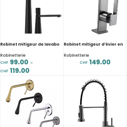
Robinet mitigeur de lavabo
Robinet mitigeur d’évier en
en laiton, à poignée unique,
laiton massif, poignée
5 couleurs
unique, eau froide et
Robinetterie
Robinetterie
chaude
99.00
149.00
CHF
CHF
–
119.00
CHF