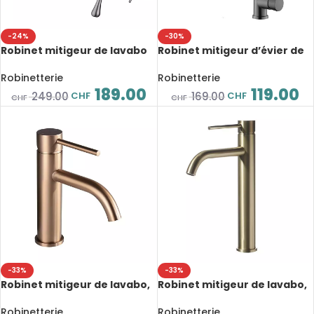
-24%
-30%
Robinet mitigeur de lavabo
Robinet mitigeur d’évier de
en laiton, mélangeur d’eau
cuisine, extractible, bec
chaude et froide, style
pivotant, mélangeur d’eau
Robinetterie
Robinetterie
contemporain
chaude et froide
189.00
119.00
CHF
CHF
249.00
169.00
CHF
CHF
-33%
-33%
Robinet mitigeur de lavabo,
Robinet mitigeur de lavabo,
eau froide et chaude,
eau froide et chaude,
poignée unique, monté sur
poignée unique, style brossé
Robinetterie
Robinetterie