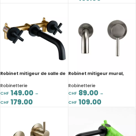
Robinet mitigeur de salle de
Robinet mitigeur mural,
bain avec double levier, noir
montage sur deux trous,
mat
salle de bain, Acier
Robinetterie
Robinetterie
inoxydable
149.00
89.00
CHF
CHF
–
–
179.00
109.00
CHF
CHF