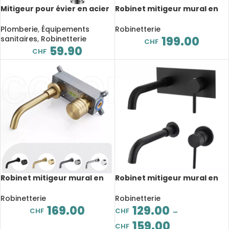
Mitigeur pour évier en acier
Robinet mitigeur mural en
inoxydable, à retrait
laiton à double levier, bec
télescopique, eau froide et
pivotant, minimaliste
Plomberie
,
Équipements
Robinetterie
chaude
sanitaires
,
Robinetterie
199.00
CHF
59.90
CHF
Robinet mitigeur mural en
Robinet mitigeur mural en
laiton poli, bec pivotant,
acier inoxydable, finition
minimaliste
noir
Robinetterie
Robinetterie
169.00
129.00
CHF
CHF
–
159.00
CHF