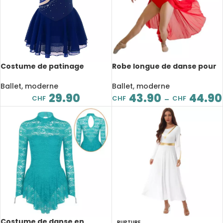
Costume de patinage
Robe longue de danse pour
artistique, danse lyrique
femme, Léotard, lyrique, 10
pour enfant, strass brillant
coloris
Ballet, moderne
Ballet, moderne
29.90
43.90
44.90
CHF
CHF
CHF
–
Costume de danse en
RUPTURE