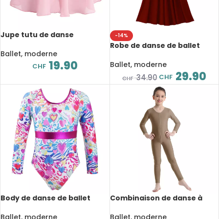
Jupe tutu de danse
-14%
classique pour fille, en
Robe de danse de ballet
mousseline de soie, avec
Ballet, moderne
pour fille, manches longues,
cravate à la taille, pour
19.90
ample pleine longueur et
Ballet, moderne
CHF
spectacle
décontractée
29.90
CHF
34.90
CHF
Body de danse de ballet
Combinaison de danse à
pour fille, justaucorps à
manches longues pour
manches longues
enfant, justaucorps de
Ballet, moderne
Ballet, moderne