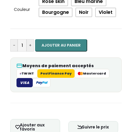
Rose skin
Bleu marine
Couleur
Bourgogne
Noir
Violet
-
+
AJOUTER AU PANIER
Moyens de paiement acceptés
TWINT
PostFinance Pay
Mastercard
VISA
Pay
Pal
Ajouter aux
Suivre le prix
favoris