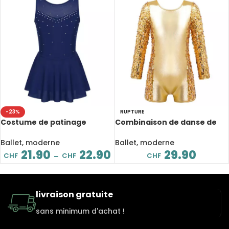
-23%
RUPTURE
Costume de patinage
Combinaison de danse de
artistique, en tulle, strass
Ballet pour enfant,
scintillant, pour enfant
paillettes brillantes
Ballet, moderne
Ballet, moderne
21.90
22.90
29.90
CHF
CHF
CHF
–
livraison gratuite
sans minimum d'achat !