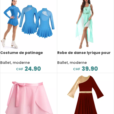
Costume de patinage
Robe de danse lyrique pour
artistique, compétition de
femme, sans manches, à
danse, pour enfant
paillettes, en mousseline de
Ballet, moderne
Ballet, moderne
soie
24.90
39.90
CHF
CHF