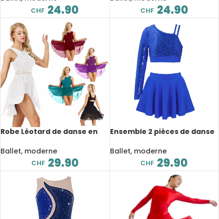
gymnastique, Zentai
24.90
24.90
CHF
CHF
Robe Léotard de danse en
Ensemble 2 pièces de danse
mousseline, asymétrique
à paillettes pour enfant,
sans manches
asymétrique, haut court
Ballet, moderne
Ballet, moderne
avec jupe
29.90
29.90
CHF
CHF