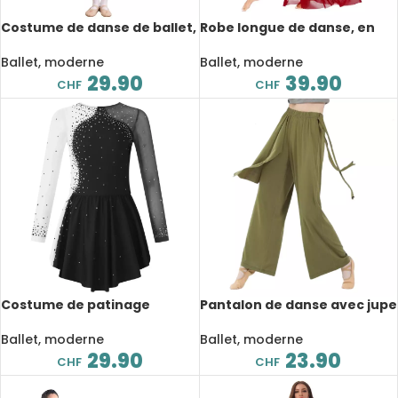
Costume de danse de ballet,
Robe longue de danse, en
patinage artistique pour
maille avec strass brillants,
enfant, justaucorps en
costume de scène
Ballet, moderne
Ballet, moderne
maille, strass
29.90
39.90
CHF
CHF
Costume de patinage
Pantalon de danse avec jupe
artistique pour enfant, avec
fluide, lyrique, larges et fin,
manches longues, pour
vêtements d’entraînement
Ballet, moderne
Ballet, moderne
compétition
29.90
23.90
CHF
CHF