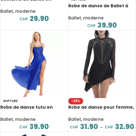
dentelle, manches longues,
Robe de danse de Ballet à
col montant, dentelle
Ballet, moderne
manches longues pour
douce, justaucorps
29.90
femme, célébration
Ballet, moderne
CHF
liturgique
39.90
CHF
RUPTURE
-28%
Robe de danse tutu en
Robe de danse pour femme,
maille Léotard pour femme,
à manches longues
à paillettes brillantes,
Ballet, moderne
Ballet, moderne
bretelles spaghetti
39.90
31.90
32.90
CHF
CHF
CHF
–