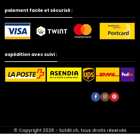
paiement facile et sécurisé :
expédition avec suivi :
Pommeau
© Copyright 2026 - Soldit.ch, tous droits réservés
de douche à
hélice, 3