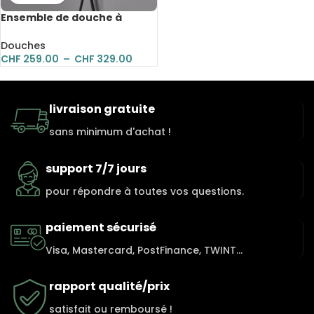
Ensemble de douche à
encastrer avec pomme de
douche, en laiton noir
Douches
CHF
259.00
–
CHF
329.00
livraison gratuite
sans minimum d'achat !
support 7/7 jours
pour répondre à toutes vos questions.
paiement sécurisé
Visa, Mastercard, PostFinance, TWINT...
rapport qualité/prix
satisfait ou remboursé !