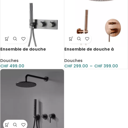
Ensemble de douche
Ensemble de douche à
thermostatique, bain-
encastrer avec pomme de
douche à pluie, en laiton
douche, en laiton or brossé
Douches
Douches
CHF
499.00
CHF
299.00
–
CHF
399.00