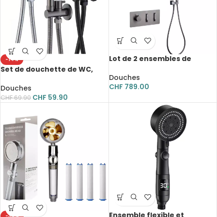
Lot de 2 ensembles de
-14%
douche thermostatique,
Set de douchette de WC,
moderne, touches piano, 5
Douches
bidet, en laiton, montage
couleurs
CHF
789.00
mural
Douches
CHF
59.90
CHF
69.90
Ensemble flexible et
-38%