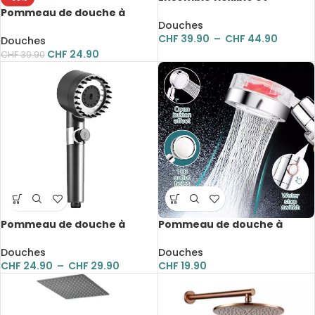
pommeau de douche
Pommeau de douche à
turbocompressé à
Douches
hélice turbo, haute pression,
affichage LED numérique,
CHF
39.90
–
CHF
44.90
avec 5 filtres
Douches
réglable, 5 modes
CHF
24.90
CHF
39.90
Pommeau de douche à
Pommeau de douche à
haute pression, avec filtre, 4
pulvérisation, haute
modes, massages
pression, Rotative à 360
Douches
Douches
degrés
CHF
24.90
–
CHF
29.90
CHF
19.90