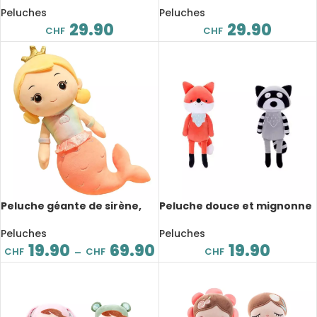
épaule magnétique, 16 cm
Peluches
Peluches
29.90
29.90
CHF
CHF
Peluche géante de sirène,
Peluche douce et mignonne
confortable et douce,
d’animaux, 23 cm
partenaire de sommeil, de
Peluches
Peluches
30 à 110 cm
19.90
69.90
19.90
CHF
CHF
CHF
–