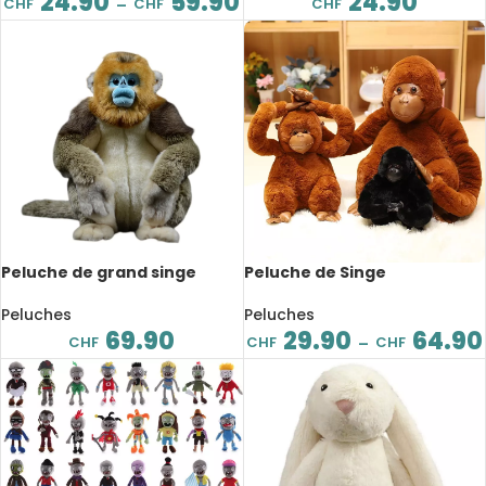
24.90
59.90
24.90
CHF
CHF
CHF
–
Peluche de grand singe
Peluche de Singe
doré, réaliste, 32 cm
accrocheur, avec scratch,
de 20 à 45cm
Peluches
Peluches
69.90
29.90
64.90
CHF
CHF
CHF
–