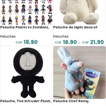
Peluche Plants vs Zombies,
Peluche de lapin doux et
jeu vidéo, Switch, 30 cm
mignon, longues oreilles, 30
à 45 cm
Peluches
Peluches
18.90
16.90
21.90
CHF
CHF
CHF
–
Peluche, The Intruder Plush,
Peluche Chef Remy,
Intrus, 40 cm
Ratatouille, dessin animé, à