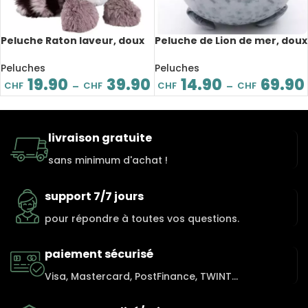
Peluche Raton laveur, doux
Peluche de Lion de mer, doux
et mignon, 25 à 55 cm
et confortable, de 20 à 80
cm
Peluches
Peluches
19.90
39.90
14.90
69.90
CHF
CHF
CHF
CHF
–
–
livraison gratuite
sans minimum d'achat !
support 7/7 jours
pour répondre à toutes vos questions.
paiement sécurisé
Visa, Mastercard, PostFinance, TWINT...