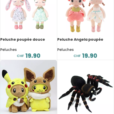
Peluche poupée douce
Peluche Angela poupée
Kawaii, fleur d’Angela, 44 cm
douce et mignonne, Metoo,
33 cm
Peluches
Peluches
19.90
19.90
CHF
CHF