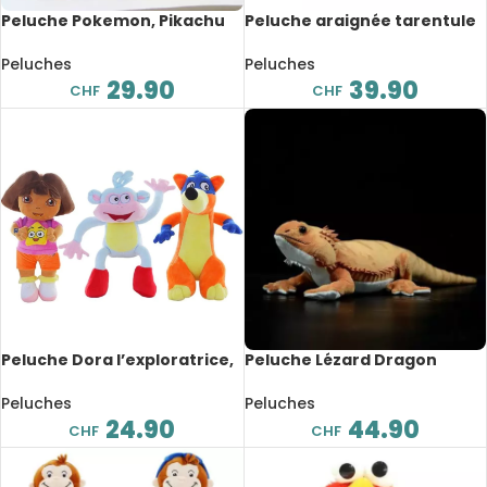
Peluche Pokemon, Pikachu
Peluche araignée tarentule
déguisé, dessin animé, 28 cm
réaliste, 21 cm
Peluches
Peluches
29.90
39.90
CHF
CHF
Peluche Dora l’exploratrice,
Peluche Lézard Dragon
dessin animé, 25 cm
barbu Pogona souple, 46 cm
Peluches
Peluches
24.90
44.90
CHF
CHF