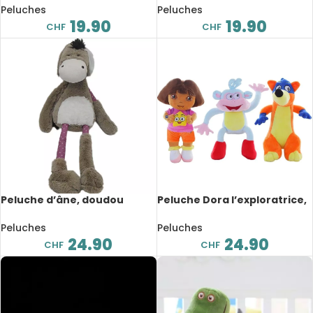
33 cm
Peluches
Peluches
19.90
19.90
CHF
CHF
Peluche d’âne, doudou
Peluche Dora l’exploratrice,
mignon, 35 cm
dessin animé, 25 cm
Peluches
Peluches
24.90
24.90
CHF
CHF