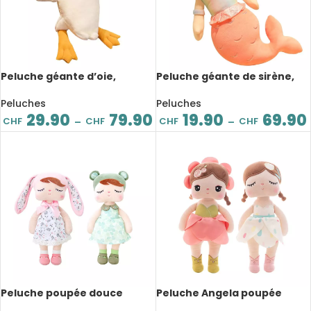
Peluche géante d’oie,
Peluche géante de sirène,
confortable et douce, grand
confortable et douce,
oreiller apaisant, de 50 à 160
partenaire de sommeil, de
Peluches
Peluches
cm
30 à 110 cm
29.90
79.90
19.90
69.90
CHF
CHF
CHF
CHF
–
–
Peluche poupée douce
Peluche Angela poupée
Kawaii, fleur d’Angela, 44 cm
douce et mignonne, Metoo,