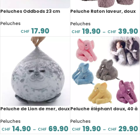
Peluches Oddbods 23 cm
Peluche Raton laveur, doux
et mignon, 25 à 55 cm
Peluches
Peluches
17.90
19.90
39.90
CHF
CHF
CHF
–
Peluche de Lion de mer, doux
Peluche éléphant doux, 40 à
et confortable, de 20 à 80
60 cm
cm
Peluches
Peluches
14.90
69.90
19.90
29.90
CHF
CHF
CHF
CHF
–
–