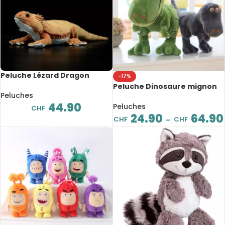
Peluche Lézard Dragon
-17%
barbu Pogona souple, 46 cm
Peluche Dinosaure mignon
Peluches
de 40 à 100 cm
44.90
Peluches
CHF
24.90
64.90
CHF
CHF
–