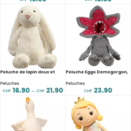
Peluche de lapin doux et
Peluche Eggo Demogorgon,
mignon, longues oreilles, 30
dessin animé, 40 cm
à 45 cm
Peluches
Peluches
16.90
21.90
23.90
CHF
CHF
CHF
–