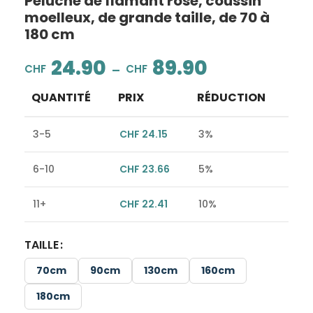
Peluche de flamant rose, coussin
moelleux, de grande taille, de 70 à
180 cm
24.90
89.90
–
CHF
CHF
QUANTITÉ
PRIX
RÉDUCTION
3-5
CHF
24.15
3%
6-10
CHF
23.66
5%
11+
CHF
22.41
10%
TAILLE
Alternative:
70cm
90cm
130cm
160cm
180cm