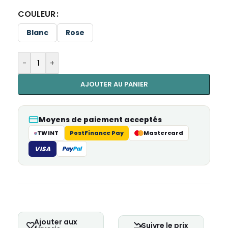
COULEUR
Blanc
Rose
-
+
AJOUTER AU PANIER
Moyens de paiement acceptés
TWINT
PostFinance Pay
Mastercard
VISA
Pay
Pal
Ajouter aux
Suivre le prix