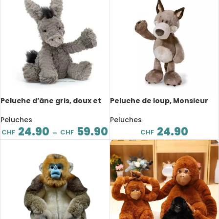
Peluche d’âne gris, doux et
Peluche de loup, Monsieur
mignon, de 23 à 60 cm
Woody, 25 cm
Peluches
Peluches
24.90
59.90
24.90
CHF
CHF
CHF
–