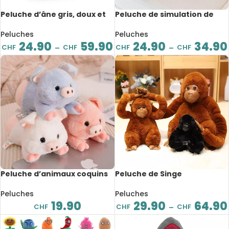
Peluche d’âne gris, doux et
Peluche de simulation de
mignon, de 23 à 60 cm
feu de camp, doux et
confortable, 30 à 45 cm
Peluches
Peluches
24.90
59.90
24.90
34.90
CHF
CHF
CHF
CHF
–
–
Peluche d’animaux coquins
Peluche de Singe
et mignons, chien, cochon,
accrocheur, avec scratch,
agneau, 22 cm
de 20 à 45cm
Peluches
Peluches
19.90
29.90
64.90
CHF
CHF
CHF
–