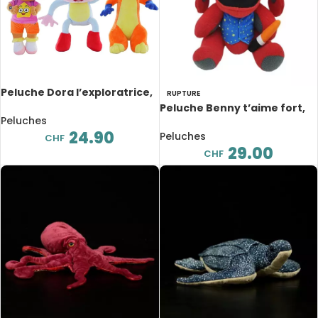
Peluche Dora l’exploratrice,
RUPTURE
dessin animé, 25 cm
Peluche Benny t’aime fort,
Peluches
32 cm
24.90
Peluches
CHF
29.00
CHF