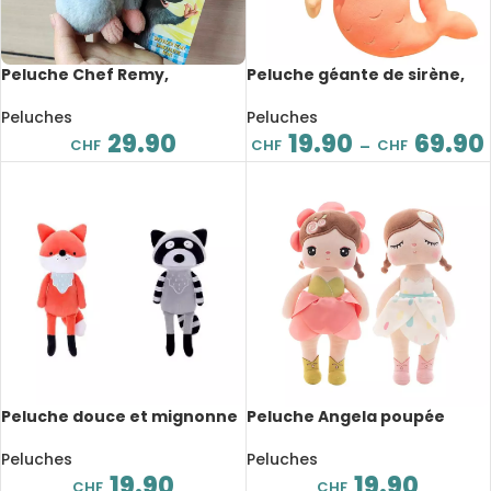
Peluche Chef Remy,
Peluche géante de sirène,
Ratatouille, dessin animé, à
confortable et douce,
épaule magnétique, 16 cm
partenaire de sommeil, de
Peluches
Peluches
30 à 110 cm
29.90
19.90
69.90
CHF
CHF
CHF
–
Peluche douce et mignonne
Peluche Angela poupée
d’animaux, 23 cm
douce et mignonne, Metoo,
33 cm
Peluches
Peluches
19.90
19.90
CHF
CHF