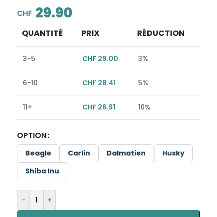
29.90
CHF
QUANTITÉ
PRIX
RÉDUCTION
3-5
CHF
29.00
3%
6-10
CHF
28.41
5%
11+
CHF
26.91
10%
OPTION
Alternative:
Beagle
Carlin
Dalmatien
Husky
Shiba Inu
-
+