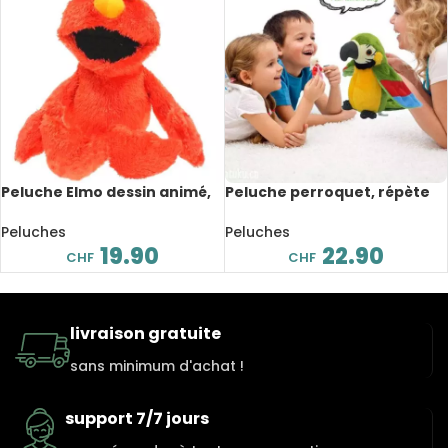
Peluche Elmo dessin animé,
Peluche perroquet, répète
36 cm
vos mots et agite les ailes,
22 cm
Peluches
Peluches
19.90
22.90
CHF
CHF
livraison gratuite
sans minimum d'achat !
support 7/7 jours