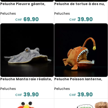
Peluche Pieuvre géante,
Peluche de tortue à dos nu,
extra douce réaliste,
animaux marins réalistes, 30
animaux de mer, 85 cm
cm
Peluches
Peluches
69.90
39.90
CHF
CHF
Peluche Manta raie réaliste,
Peluche Poisson lanterne,
animaux de mer, 50 cm
animaux de mer, 25 cm
Peluches
Peluches
39.90
39.90
CHF
CHF