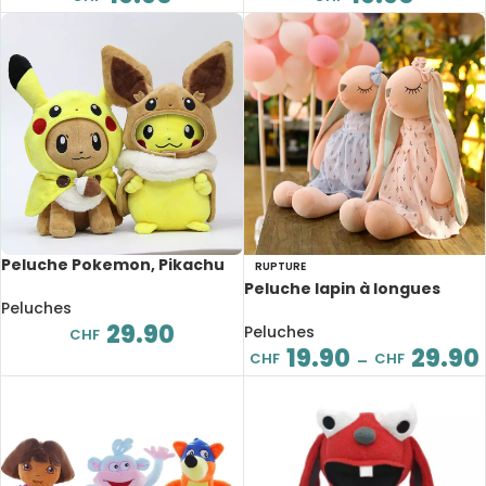
Peluche Pokemon, Pikachu
RUPTURE
déguisé, dessin animé, 28 cm
Peluche lapin à longues
Peluches
oreilles avec robe, 35 à 55
29.90
cm
Peluches
CHF
19.90
29.90
CHF
CHF
–