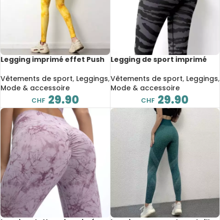
Legging imprimé effet Push
Legging de sport imprimé
Up, vêtements de
effet Push Up
gymnastique
Vêtements de sport
,
Leggings
,
Vêtements de sport
,
Leggings
,
Mode & accessoire
Mode & accessoire
29.90
29.90
CHF
CHF