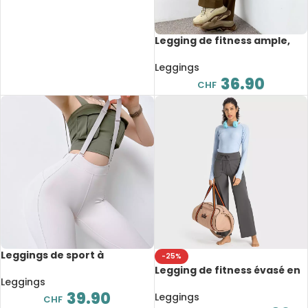
Legging de fitness ample,
taille haute, serrage à lacet
Leggings
36.90
CHF
Leggings de sport à
-25%
bretelles, léger, doux et
Legging de fitness évasé en
élastique
Leggings
nylon, taille haute, avec
39.90
cordon de serrage
Leggings
CHF