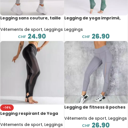
Legging sans couture, taille
Legging de yoga imprimé,
haute
taille haute, peinture à
l’encre
Vêtements de sport
,
Leggings
Leggings
24.90
26.90
CHF
CHF
Legging de fitness à poches
-14%
Legging respirant de Yoga
Vêtements de sport
,
Leggings
26.90
Vêtements de sport
,
Leggings
CHF