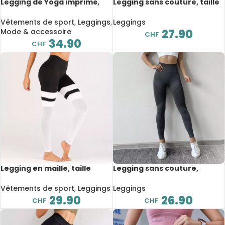
Legging de Yoga imprimé,
Legging sans couture, taille
effet Push-Up
haute et confortable
Vêtements de sport
,
Leggings
,
Leggings
Mode & accessoire
27.90
CHF
34.90
CHF
Legging en maille, taille
Legging sans couture,
haute et respirant
compression, taille haute,
confortable et respirant
Vêtements de sport
,
Leggings
Leggings
29.90
26.90
CHF
CHF