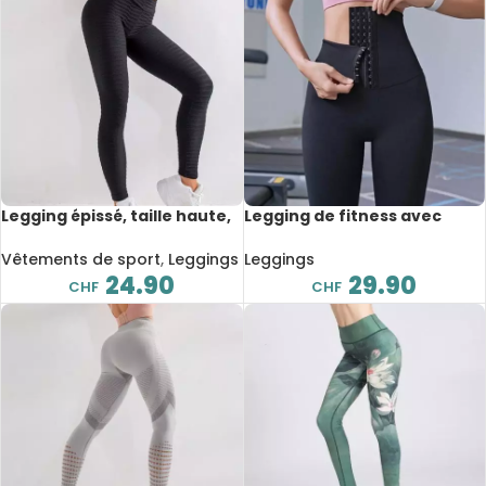
Legging épissé, taille haute,
Legging de fitness avec
effet Push Up
corset, sans couture, extra
Push Up
Vêtements de sport
,
Leggings
Leggings
24.90
29.90
CHF
CHF