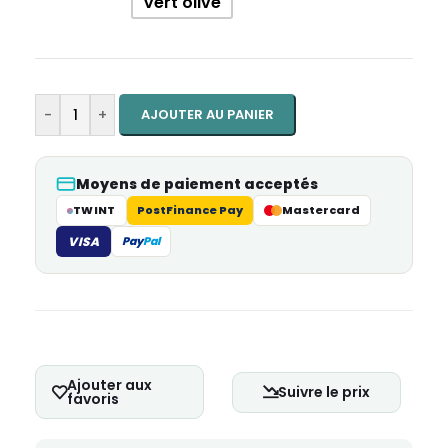
Vert olive
-
+
AJOUTER AU PANIER
Moyens de paiement acceptés
TWINT
PostFinance Pay
Mastercard
VISA
Pay
Pal
Ajouter aux
Suivre le prix
favoris