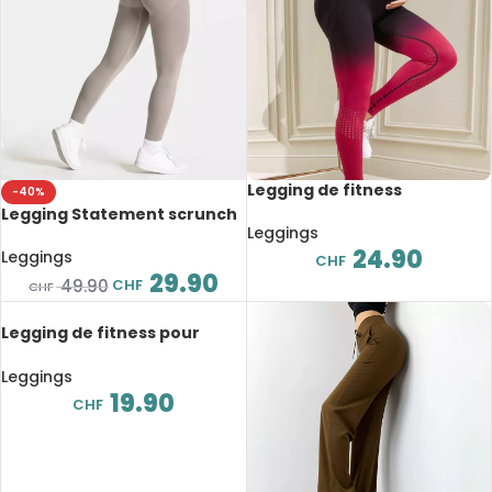
Legging de fitness
-40%
décontracté pour femme
Legging Statement scrunch
enceinte, taille haute,
Leggings
taille en V, effet galbant,
extensible
24.90
tissu doux, plusieurs coloris
Leggings
CHF
29.90
CHF
49.90
CHF
Legging de fitness pour
femme enceinte, taille
haute, extensible et
Leggings
confortable
19.90
CHF