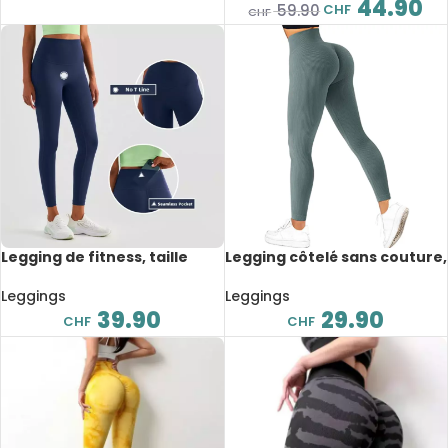
44.90
CHF
59.90
CHF
Legging de fitness, taille
Legging côtelé sans couture,
haute, sans croisement
taille haute, Push-Up
avant, avec poche cachée
Leggings
Leggings
39.90
29.90
CHF
CHF