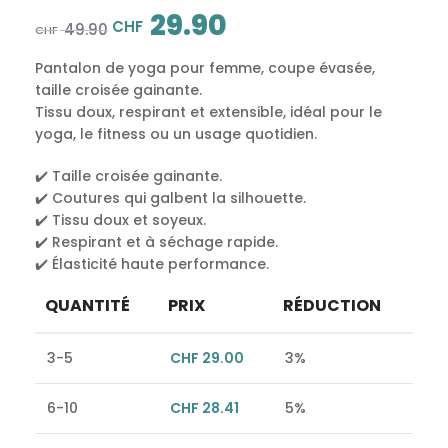
29.90
CHF
49.90
CHF
Pantalon de yoga pour femme, coupe évasée,
taille croisée gainante.
Tissu doux, respirant et extensible, idéal pour le
yoga, le fitness ou un usage quotidien.
✔️ Taille croisée gainante.
✔️ Coutures qui galbent la silhouette.
✔️ Tissu doux et soyeux.
✔️ Respirant et à séchage rapide.
✔️ Élasticité haute performance.
QUANTITÉ
PRIX
RÉDUCTION
3-5
CHF
29.00
3%
6-10
CHF
28.41
5%