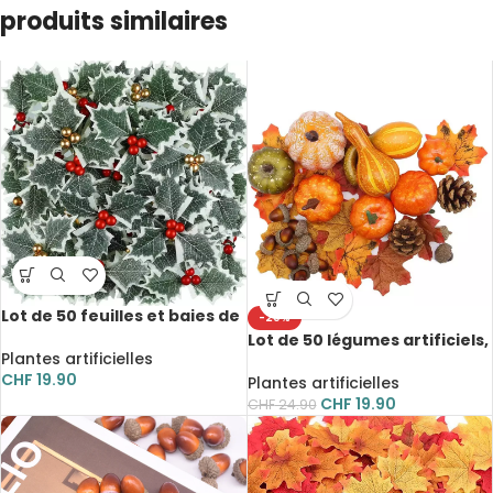
produits similaires
Lot de 50 feuilles et baies de
-20%
houx artificielles, pour
Lot de 50 légumes artificiels,
décoration
Plantes artificielles
récolte d’automne, pour
CHF
19.90
décoration
Plantes artificielles
CHF
19.90
CHF
24.90