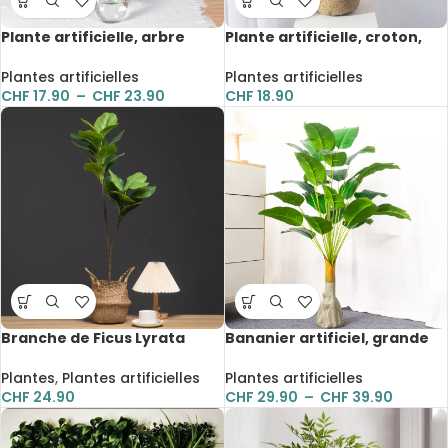
Plante artificielle, arbre
Plante artificielle, croton,
parasol, branche de grande
arbuste de 26 feuilles, 75 cm
taille, de 86 à 110 cm
Plantes artificielles
Plantes artificielles
CHF
17.90
–
CHF
23.90
CHF
18.90
Branche de Ficus Lyrata
Bananier artificiel, grande
artificielle, grandes feuilles,
plante tropicale, 18 à 24
103 cm
feuilles, 90 à 100 cm
Plantes
,
Plantes artificielles
Plantes artificielles
CHF
24.90
CHF
29.90
–
CHF
39.90