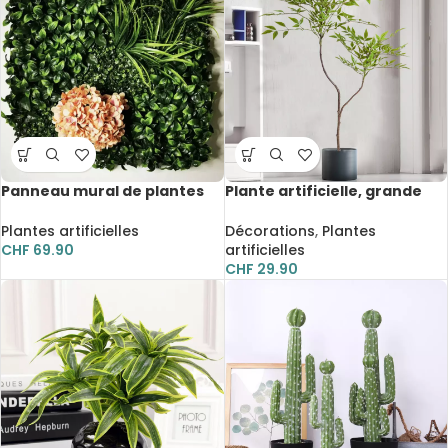
Panneau mural de plantes
Plante artificielle, grande
artificielles, fleurs, roses,
branche avec feuilles,
feuilles tropicales, 50 x 50
décoration, 110 cm
Plantes artificielles
Décorations
,
Plantes
cm
CHF
69.90
artificielles
CHF
29.90