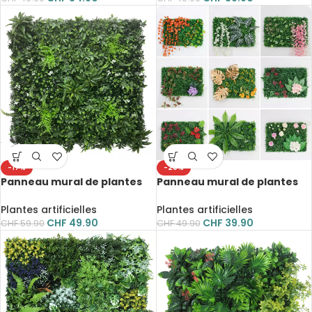
-17%
-20%
Panneau mural de plantes
Panneau mural de plantes
artificielles, tropicales,
artificielles, eucalyptus,
fleurs, herbes vertes, 50 x 50
fleurs, feuilles, 60 x 40 cm
Plantes artificielles
Plantes artificielles
cm
CHF
49.90
CHF
39.90
CHF
59.90
CHF
49.90