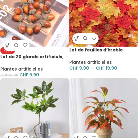
Lot de feuilles d’érable
-23%
artificielles en soie, de 50 à
Lot de 20 glands artificiels,
200 pièces, pour décoration
Plantes artificielles
fruit du chêne réaliste, pour
CHF
9.90
–
CHF
19.90
décoration
Plantes artificielles
CHF
9.90
CHF
12.90