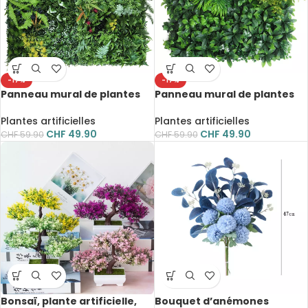
-17%
-17%
Panneau mural de plantes
Panneau mural de plantes
artificielles, herbes
artificielles, subtropicales,
tropicales, fleurs, feuilles, 50
fleurs, herbes, 50 x 50 cm
Plantes artificielles
Plantes artificielles
x 50 cm
CHF
49.90
CHF
49.90
CHF
59.90
CHF
59.90
Bonsaï, plante artificielle,
Bouquet d’anémones