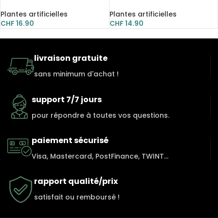
petit arbre, décoration
artificielles en soie, de style
nordique
Plantes artificielles
Plantes artificielles
CHF
16.90
CHF
14.90
livraison gratuite
sans minimum d'achat !
support 7/7 jours
pour répondre à toutes vos questions.
paiement sécurisé
Visa, Mastercard, PostFinance, TWINT...
rapport qualité/prix
satisfait ou remboursé !