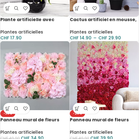
Plante artificielle avec
Cactus artificiel en mousse,
branche, feuilles tropicales,
plante du désert,
3 têtes, 36 cm
succulente, 32 à 60 cm
Plantes artificielles
Plantes artificielles
CHF
17.90
CHF
14.90
–
CHF
29.90
-30%
-20%
Panneau mural de fleurs
Panneau mural de fleurs
artificielles, roses et feuilles,
artificielles, roses,
décoration, 60 x 40 cm
décoration, 60 x 40 cm
Plantes artificielles
Plantes artificielles
CHF
34.90
CHF
39.90
CHF
49.90
CHF
49.90