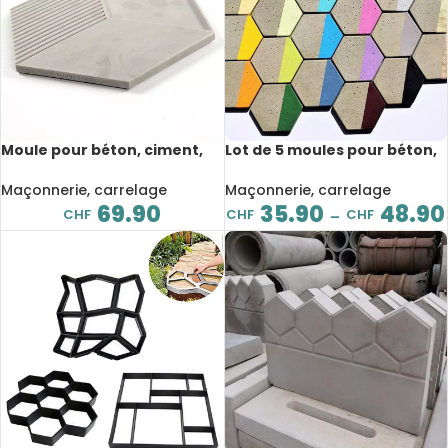
Moule pour béton, ciment,
Lot de 5 moules pour béton,
résine, en silicone,
ciment, en silicone, carreaux
Géométrique, 25.5×29.5×2.4
de Terrazzo, panneaux
Maçonnerie, carrelage
Maçonnerie, carrelage
cm
hexagonaux
69.90
35.90
48.90
CHF
CHF
CHF
–