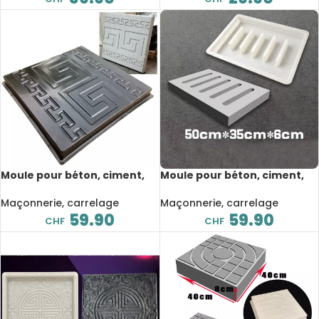
Moule pour béton, ciment,
Moule pour béton, ciment,
carreaux de décoration de
couverture de fossé de
jardin, 32x32x2.5 cm
drainage, grille d’eau,
Maçonnerie, carrelage
Maçonnerie, carrelage
50x35x6 cm
59.90
59.90
CHF
CHF