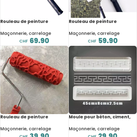
Rouleau de peinture
Rouleau de peinture
décoratif en caoutchouc,
décoratif en caoutchouc,
gaufrage, ligne verticale,
gaufrage, imitation pierre,
Maçonnerie, carrelage
Maçonnerie, carrelage
professionnel, EG718
professionnel, 2205TS
69.90
59.90
CHF
CHF
Rouleau de peinture
Moule pour béton, ciment,
décoratif en caoutchouc,
fabrication de chemins de
texture en relief,
jardin, sculpture 3D,
Maçonnerie, carrelage
Maçonnerie, carrelage
professionnel, EG321T
antidérapant, 45x8x2.5 cm
39.90
29.90
CHF
CHF