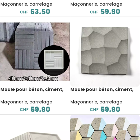
jardin, 50x30x10 cm
fabrication de chemins,
Maçonnerie, carrelage
Maçonnerie, carrelage
63x5x22 cm
63.50
59.90
CHF
CHF
Moule pour béton, ciment,
Moule pour béton, ciment,
fabrication de pavés carrés
résine, en silicone 3D, forme
3D, antidérapant, 40x40x3.5
carré, 16.1×16.1×2.3 cm
Maçonnerie, carrelage
Maçonnerie, carrelage
cm
59.90
59.90
CHF
CHF