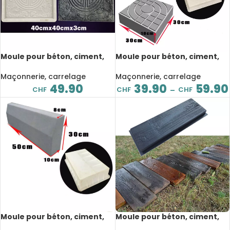
Moule pour béton, ciment,
Moule pour béton, ciment,
chemin de jardin antique,
chemin de jardin, sculpture
40x40x3 cm
3D, 30x30x10 cm / 40x40x8
Maçonnerie, carrelage
Maçonnerie, carrelage
cm
49.90
39.90
59.90
CHF
CHF
CHF
–
Moule pour béton, ciment,
Moule pour béton, ciment,
fabrication bord de route de
imitation bois, pour