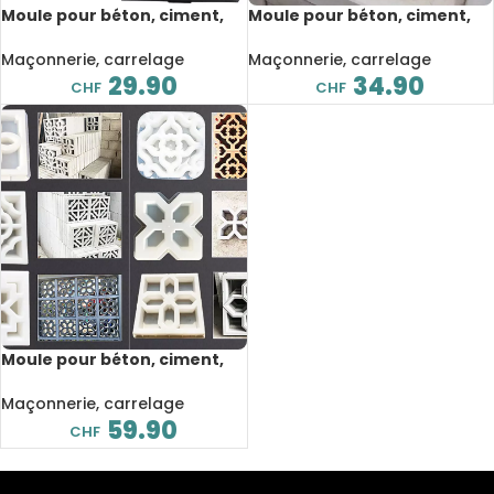
Moule pour béton, ciment,
Moule pour béton, ciment,
fabrication de chemins,
fabrication de clôture de
réutilisable, pavé
jardin, 42x28x6 cm
Maçonnerie, carrelage
Maçonnerie, carrelage
29.90
34.90
CHF
CHF
Moule pour béton, ciment,
sculpture 3D, antidérapant,
pavage, 30x30x7 cm
Maçonnerie, carrelage
59.90
CHF