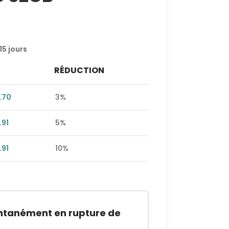
15 jours
RÉDUCTION
.70
3%
.91
5%
.91
10%
entanément en rupture de