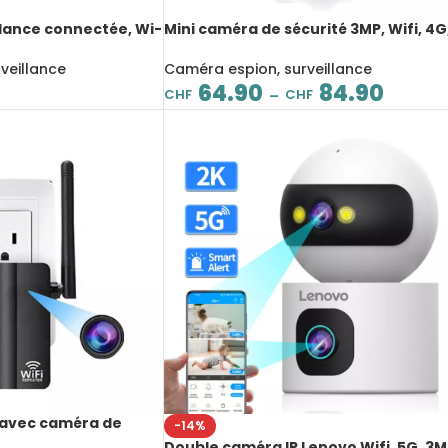
lance connectée, Wi-
Mini caméra de sécurité 3MP, Wifi, 4G
octurne améliorée,
faible consommation, détection PIR
nte, suivi de
infrarouge, rechargeable
veillance
Caméra espion, surveillance
phone vidéo
64.90
84.90
CHF
CHF
–
i avec caméra de
-14%
 (Full-HD), micro à
Double caméra IP Lenovo Wifi, 5G, 3M