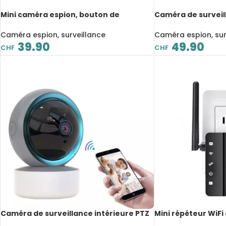
Mini caméra espion, bouton de
Caméra de surveil
chemise, 1080P, micro intégré,
Fi, 1080P, vision n
chargement USB, avec carte Micro SD
détection intellige
Caméra espion, surveillance
Caméra espion, sur
32GB
mouvement, Baby
39.90
49.90
CHF
CHF
Caméra de surveillance intérieure PTZ
Mini répéteur WiF
IP, WiFi, 1080P, dispositif de sécurité
surveillance, 1080P