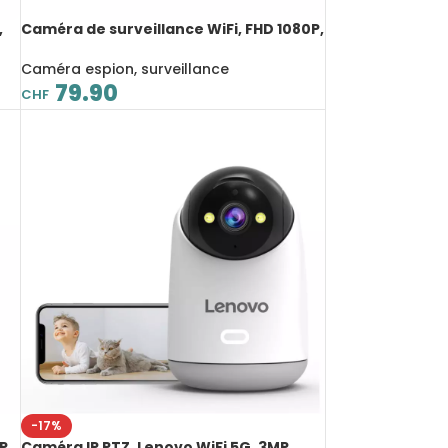
,
Caméra de surveillance WiFi, FHD 1080P,
étanche, rechargeable, dispositif de
sécurité extérieur et intérieur
Caméra espion, surveillance
79.90
CHF
-17%
P,
Caméra IP PTZ, Lenovo WiFi 5G, 3MP,