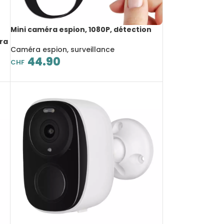
Mini caméra espion, 1080P, détection
de mouvement, sécurité à domicile,
ra
bouton de chemise, avec
Caméra espion, surveillance
é
télécommande
44.90
CHF