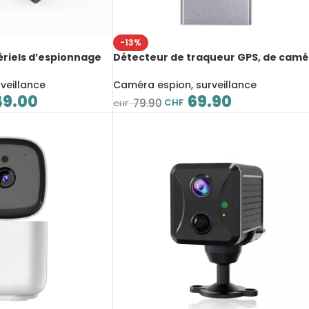
-13%
riels d’espionnage
Détecteur de traqueur GPS, de camé
cachée, tracker GPS,
et micro cachés, dispositif de sécurit
ue, radar
personnelle, gris
veillance
Caméra espion, surveillance
9.00
69.90
CHF
79.90
CHF