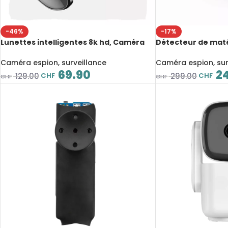
-46%
-17%
Lunettes intelligentes 8k hd, Caméra
Détecteur de maté
100MP, Bluetooth 5.3, Batterie 260mAh,
WT10 Pro, caméra 
Assistant vocal
écoute électroniq
Caméra espion, surveillance
Caméra espion, sur
69.90
24
CHF
CHF
129.00
299.00
CHF
CHF