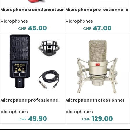
Microphone à condensateur
Microphone professionnel à
IM500, à clipser, saxophone,
condensateur CM-60,
trompette
résistant à l’humidité, 48V
Microphones
Microphones
45.00
47.00
CHF
CHF
Microphone professionnel
Microphone Professionnel
LGT 240, à condensateur, à
TLM103 clone, large
grand diaphragme
diaphragme 34 mm
Microphones
Microphones
49.90
129.00
CHF
CHF