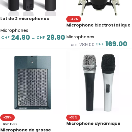
Lot de 2 microphones
-42%
Lavalier sans fil, 2.4Ghz, iOS,
Microphone électrostatique
Type-C
Microphones
cardioïde professionnelle,
24.90
28.90
Sennheiser MK4, Set
Microphones
CHF
CHF
–
complet
169.00
CHF
289.00
CHF
-29%
-33%
Microphone dynamique
RUPTURE
professionnel, pour
Microphone de grosse