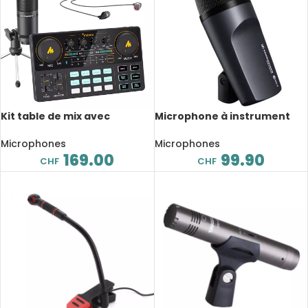
Kit table de mix avec
Microphone à instrument
microphone, Interface
dynamique E602-II, haute
Audio, streaming en direct,
qualité, cardioïde
Microphones
Microphones
podcasting
169.00
99.90
CHF
CHF