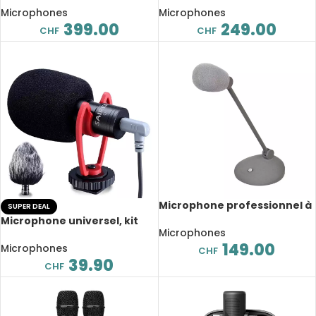
Plug-and-Go, construction
MHz, réglage automatique,
Microphones
Microphones
robuste, pour la scène,
pour la scène, Karaoké
399.00
249.00
CHF
CHF
Karaoké
Microphone professionnel à
SUPER DEAL
col de cygne filaire, pour
Microphone universel, kit
salle de conférence, réunion
Microphones
pour enregistrement vidéo
149.00
sur caméra, pour DSLR,
Microphones
CHF
Android, iPhone, GoPro
39.90
CHF