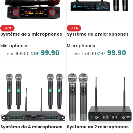
-37%
-37%
Système de 2 microphones
Système de 2 microphones
sans fil UHF, fréquence
sans fil UHF, à fréquence
réglable, 520 à 580 MHz
réglable 520 à 579 MHz,
Microphones
Microphones
entièrement en métal
99.90
99.90
CHF
CHF
159.00
159.00
CHF
CHF
Système de 4 microphones
Système de 2 microphones
sans fil à fréquence fixe UHF,
sans fil UHF, 500 MHz – 590