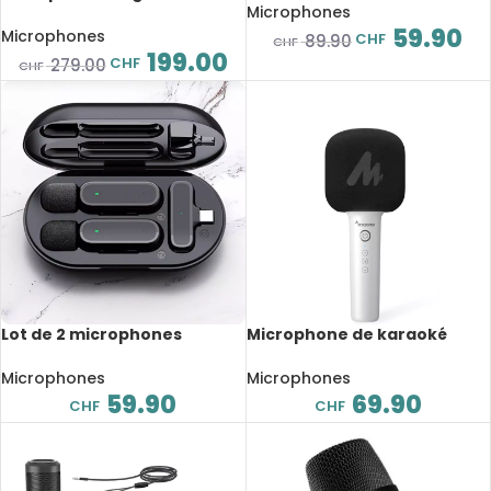
performance sur scène, en
Microphones
caisse BETA 91A
métal
59.90
Microphones
CHF
89.90
CHF
199.00
CHF
279.00
CHF
Lot de 2 microphones
Microphone de karaoké
Lavalier sans fil, avec boîte
portable, connexion sans fil
de chargement portable,
intelligente, Bluetooth
Microphones
Microphones
Plug-and-Play, iOS et
59.90
69.90
CHF
CHF
Android