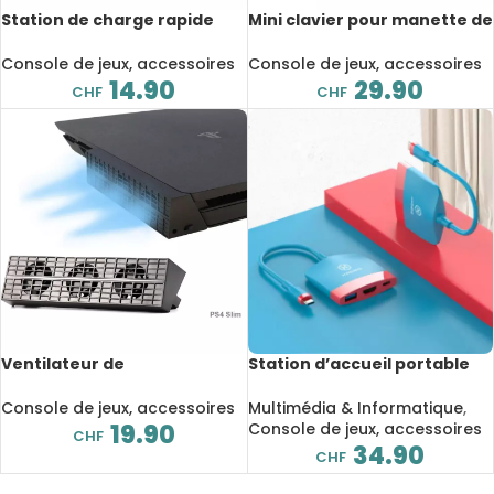
Station de charge rapide
Mini clavier pour manette de
USB Type-C pour Nintendo
jeu PS5, Bluetooth, avec
Switch Lite
prise audio 3.5 mm,
Console de jeux, accessoires
Console de jeux, accessoires
Playstation 5
14.90
29.90
CHF
CHF
Ventilateur de
Station d’accueil portable
refroidissement pour Sony
pour Nintendo Switch, USB
PS4 Slim, contrôle de la
3.0 PD, HDMI 4K
Console de jeux, accessoires
Multimédia & Informatique
,
température
19.90
Console de jeux, accessoires
CHF
34.90
CHF