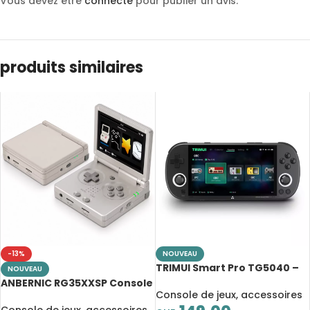
Vous devez être
connecté
pour publier un avis.
produits similaires
-13%
NOUVEAU
TRIMUI Smart Pro TG5040 –
NOUVEAU
Console rétro Linux 4,96″ IPS
ANBERNIC RG35XXSP Console
720p
Console de jeux, accessoires
de jeux rétro pliable 3,5″ IPS
– H700, Wi-Fi, Bluetooth et