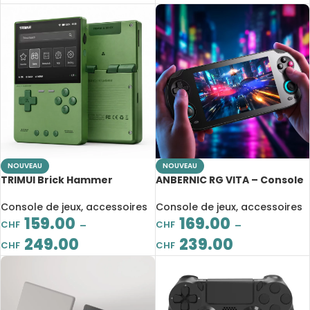
NOUVEAU
NOUVEAU
TRIMUI Brick Hammer
ANBERNIC RG VITA – Console
TG3040 – Console rétro
portable Android, écran IPS
portable en aluminium CNC,
5,46″ et joysticks Hall 3D
Console de jeux, accessoires
Console de jeux, accessoires
écran IPS 3,2″
159.00
169.00
CHF
CHF
–
–
249.00
239.00
CHF
CHF