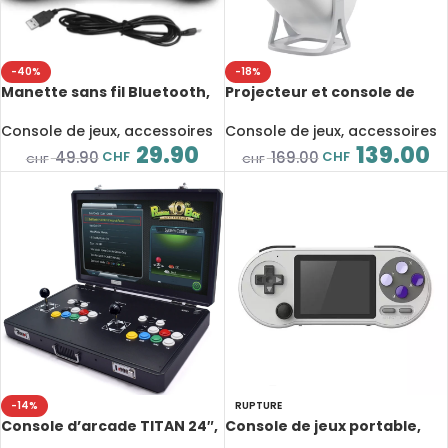
-40%
-18%
Manette sans fil Bluetooth,
Projecteur et console de
Compatible PS4 / PC /
jeux Android 11, 2 en 1, 3000
Android, Pavé tactile, LED &
jeux vidéo, 2 manettes sans
Console de jeux, accessoires
Console de jeux, accessoires
gâchettes précises
fils, 1280x720P, WiFi 6
29.90
139.00
CHF
CHF
49.90
169.00
CHF
CHF
-14%
RUPTURE
Console d’arcade TITAN 24″,
Console de jeux portable,
ZSH 3D Series, Pandora Box
DATA FROG SF2000, écran 3″