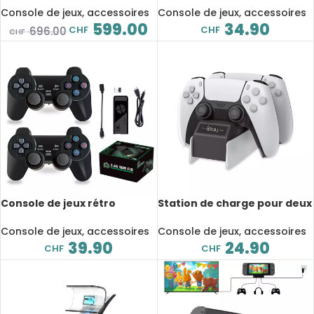
10th, à double Joystick
IPS, Built-in 6’000 jeux rétro
Console de jeux, accessoires
Console de jeux, accessoires
599.00
34.90
CHF
CHF
696.00
CHF
Console de jeux rétro
Station de charge pour deux
portable, 12’000 jeux, HD,
manettes de jeu, Sony
Game Stick, avec 2
PlayStation 5, USB Type-c
Console de jeux, accessoires
Console de jeux, accessoires
manettes sans fil
39.90
24.90
CHF
CHF