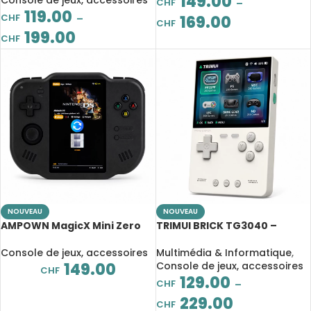
149.00
Console de jeux, accessoires
CHF
–
HDMI
119.00
CHF
–
169.00
CHF
199.00
CHF
NOUVEAU
NOUVEAU
AMPOWN MagicX Mini Zero
TRIMUI BRICK TG3040 –
40 – Console rétro Android
Console rétro portable 3,2″
4″ tactile
IPS Linux
Console de jeux, accessoires
Multimédia & Informatique
,
149.00
Console de jeux, accessoires
CHF
129.00
CHF
–
229.00
CHF