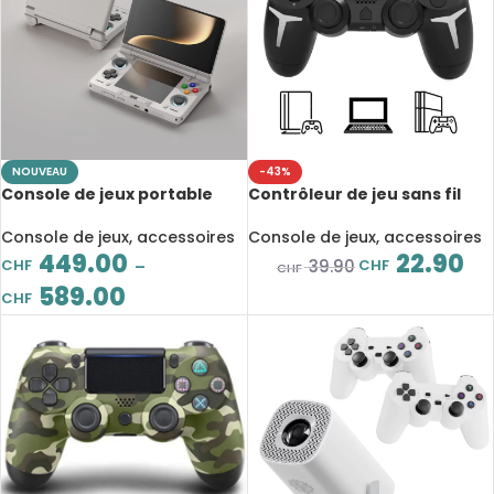
NOUVEAU
-43%
Console de jeux portable
Contrôleur de jeu sans fil
AYN Thor 6″, Android 13,
amélioré PS3/PS4/PC,
écran IPS 1080×1024
Gyroscope 6 axes, vibration
Console de jeux, accessoires
Console de jeux, accessoires
double moteur
449.00
22.90
CHF
CHF
39.90
–
CHF
589.00
CHF