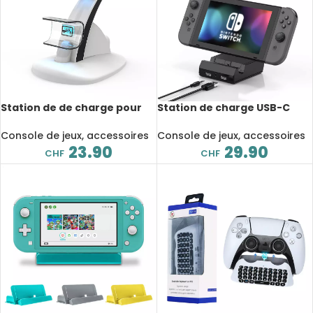
Station de de charge pour
Station de charge USB-C
deux manettes, Type-c,
pour Nintendo Switch, USB
Dock Sony Playstation 5
3.0, Dock TV de
Console de jeux, accessoires
Console de jeux, accessoires
remplacement
23.90
29.90
CHF
CHF