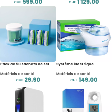
pour professionnel
599.00
1'129.00
CHF
CHF
Pack de 50 sachets de sel
Système électrique
pour système d’irrigation
d’irrigation nasale avec 50
nasale, SaltPods
SaltPods, lavage des sinus
Matériels de santé
Matériels de santé
29.90
149.00
CHF
CHF