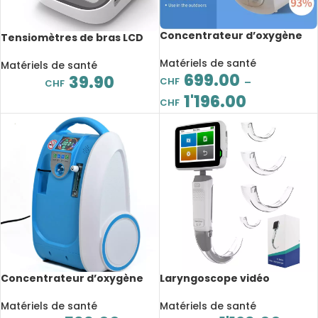
Concentrateur d’oxygène
Tensiomètres de bras LCD
portable 1 à 5L/min, batterie,
portable, moniteur de
chariot, sac de transport et
Matériels de santé
pression artérielle,
Matériels de santé
onduleur de voiture en
699.00
fréquence cardiaque, à
39.90
CHF
–
CHF
option
grande manchette
1'196.00
CHF
Concentrateur d’oxygène
Laryngoscope vidéo
domestique continu, 1 à 5L,
numérique réutilisable,
24 heures, générateur d’O2
écran tactile 3.5 pouces,
Matériels de santé
Matériels de santé