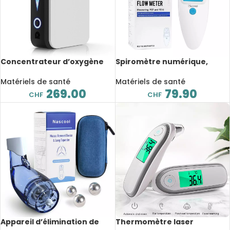
Concentrateur d’oxygène
Spiromètre numérique,
portable 1L, VPSA,
débitmètre de pointe (PEF),
atomisation
volume expiratoire forcé
Matériels de santé
Matériels de santé
(FEV1), intelligent
269.00
79.90
CHF
CHF
Appareil d’élimination de
Thermomètre laser