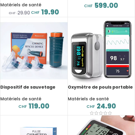
pureté 93% ± 3%, faible bruit
599.00
premiers soins
Matériels de santé
CHF
19.90
CHF
29.90
CHF
Dispositif de sauvetage
Oxymètre de pouls portable
anti-étouffement pour
SPo2, au bout des doigts,
adultes et enfants,
contrôle Bluetooth
Matériels de santé
Matériels de santé
automatique, kit d’urgence,
119.00
24.90
CHF
CHF
premiers soins