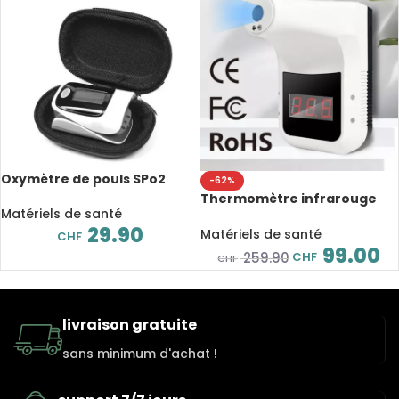
Oxymètre de pouls SPo2
-62%
Thermomètre infrarouge
Matériels de santé
numérique sans contact PRO
29.90
à fixer
Matériels de santé
CHF
99.00
CHF
259.90
CHF
livraison gratuite
sans minimum d'achat !