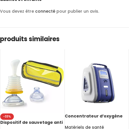
Vous devez être
connecté
pour publier un avis.
produits similaires
Concentrateur d’oxygène
-33%
portable de 2 à 9L,
Dispositif de sauvetage anti
atomisation réglable, haute
Matériels de santé
étouffement, kit d’urgence,