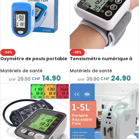
-50%
-38%
Oxymètre de pouls portable
Tensiomètre numérique à
SPo2, au bout des doigts,
diffusion vocale au poignet,
affichage LCD
pression artérielle,
Matériels de santé
Matériels de santé
fréquence du pouls, anglais,
14.90
24.90
CHF
CHF
29.90
39.90
CHF
CHF
espagnole et portugais