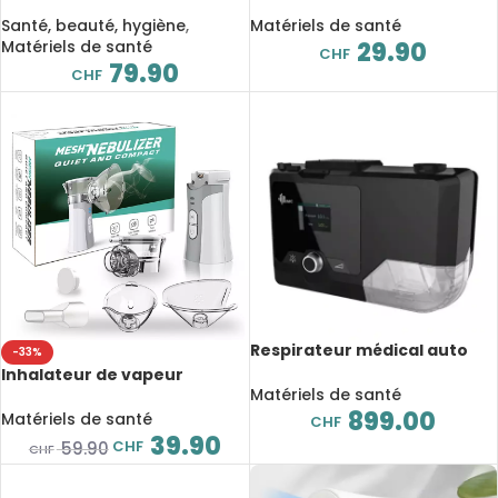
mucus pour les poumons,
électronique auriculaire
thérapie OPEP, sans
sans contact, pyromètre
Santé, beauté, hygiène
,
Matériels de santé
médicament
médical pour bébé et adulte
Matériels de santé
29.90
CHF
79.90
CHF
Respirateur médical auto
-33%
BMC CPAP G2S A20,
Inhalateur de vapeur
ronflement et apnée, avec
Matériels de santé
portable, nébuliseur
masque NM4 et
899.00
ultrasonique silencieux pour
Matériels de santé
CHF
humidificateur
l’asthme, équipement
39.90
CHF
59.90
CHF
médical pour enfant et
adulte