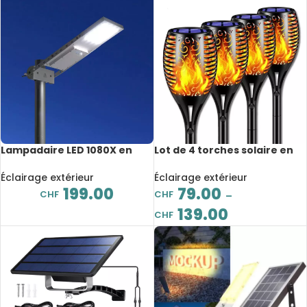
Lampadaire LED 1080X en
Lot de 4 torches solaire en
aluminium, énergie solaire,
forme de flamme vacillante,
capteur de mouvement PIR,
autonome et étanche
Éclairage extérieur
Éclairage extérieur
6’000mAH
199.00
79.00
CHF
CHF
–
139.00
CHF