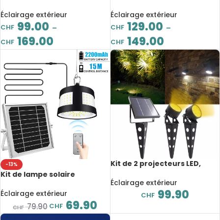
lumens, étanche IP65, avec
suspension pour extérieur,
capteur PIR
étanche IP55, 2000 lumens,
Éclairage extérieur
Éclairage extérieur
avec télécommande
99.00
129.00
CHF
CHF
–
–
169.00
149.00
CHF
CHF
Kit de 2 projecteurs LED,
-13%
énergie solaire, étanche, 6W
Kit de lampe solaire
Éclairage extérieur
suspendue avec
99.90
télécommande, IP65,
Éclairage extérieur
CHF
2200mah/3.7v, 6000-6500K
69.90
CHF
79.90
CHF