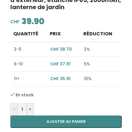
d’extérieur, étanche IP65, 2000mAh,
lanterne de jardin
39.90
CHF
QUANTITÉ
PRIX
RÉDUCTION
3-5
CHF
38.70
3%
6-10
CHF
37.91
5%
11+
CHF
35.91
10%
En stock
Alternative:
-
+
AJOUTER AU PANIER