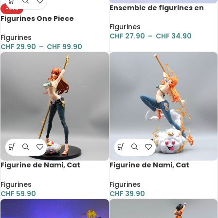
Ensemble de figurines en
-41%
résine, Le Petit Prince,
Figurines One Piece
Renard et la Rose, artisanat,
Figurines
Egghead, dessin animé, S-
décoration
CHF
27.90
–
CHF
34.90
Snake, S-Hawk, S-Shark, Dr
Figurines
Vegapunk, Shaka, 8 à 11cm
CHF
29.90
–
CHF
99.90
Figurine de Nami, Cat
Figurine de Nami, Cat
Burglar, Clima-Tact, One
Burglar, Clima-Tact, One
Piece, 37 cm
Piece, 29 cm
Figurines
Figurines
CHF
59.90
CHF
39.90