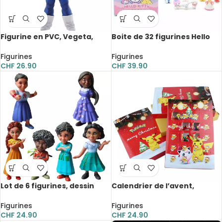
Figurine en PVC, Vegeta,
Boite de 32 figurines Hello
Dragon Ball, 24 cm
Kitty, sachet individuel, Box
surprise
Figurines
Figurines
CHF
26.90
CHF
39.90
Lot de 6 figurines, dessin
Calendrier de l’avent,
animé, famille Madrigal,
Pokémon, Noël, compte à
Disney, 10.5 cm
rebours pour enfant, 24
Figurines
Figurines
pièces
CHF
24.90
CHF
24.90