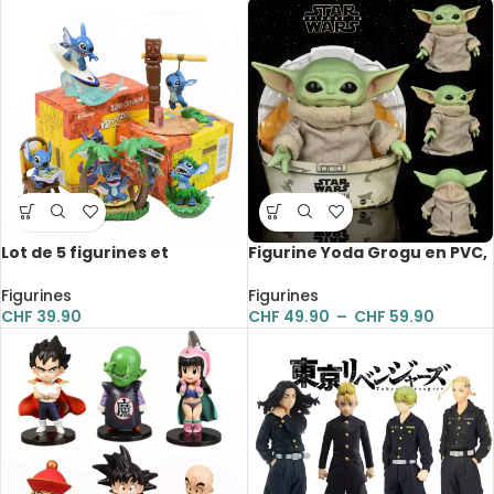
Lot de 5 figurines et
Figurine Yoda Grogu en PVC,
accessoires, Lilo et Stitch,
Mandalorian, 28 cm
dessin animé
Figurines
Figurines
CHF
39.90
CHF
49.90
–
CHF
59.90