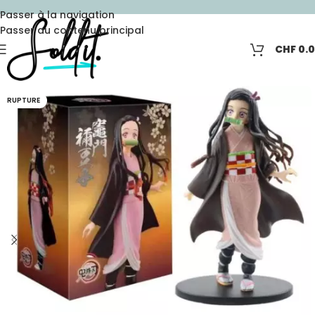
Passer à la navigation
Passer au contenu principal
CHF
0.
RUPTURE