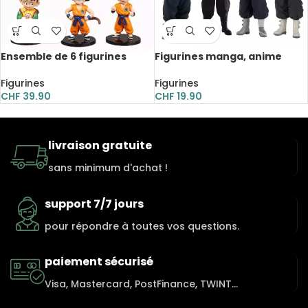
Ensemble de 6 figurines
Figurines manga, anime
manga, anime Dragon Ball Z,
Tokyo Revengers en PVC, 16
11 cm
cm
Figurines
Figurines
CHF
39.90
CHF
19.90
livraison gratuite
sans minimum d'achat !
support 7/7 jours
pour répondre à toutes vos questions.
paiement sécurisé
Visa, Mastercard, PostFinance, TWINT...