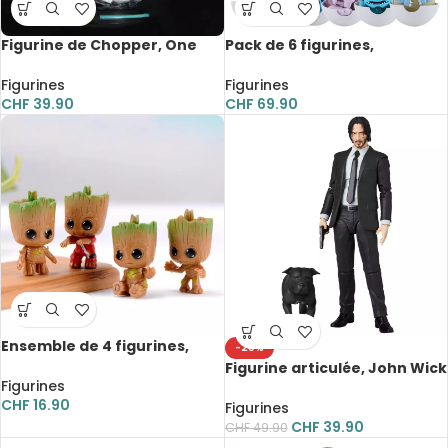
Figurine de Chopper, One
Pack de 6 figurines,
Piece, Le Pays des Wa,
Pokemon Ball, échelle 1/12
Onigashima, 14 cm
Figurines
Figurines
CHF
39.90
CHF
69.90
Ensemble de 4 figurines,
-20%
Gardiens de la Galaxie,
Figurine articulée, John Wick
Groot bébé, 5 cm
Figurines
avec chien, film d’action, 17
CHF
16.90
cm
Figurines
CHF
39.90
CHF
49.90