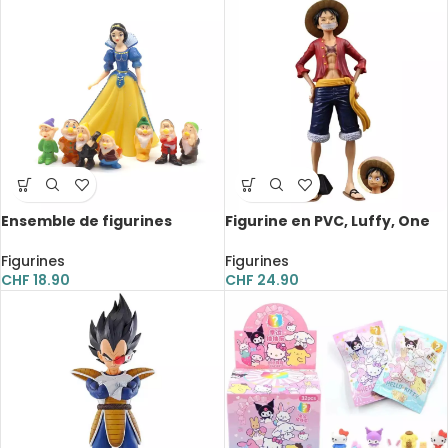
Ensemble de figurines
Figurine en PVC, Luffy, One
Blanche-Neige et les Sept
Piece, 27 cm
Nains en PVC, dessin animé,
Figurines
Figurines
5 à 10 cm, 8 pièces
CHF
18.90
CHF
24.90