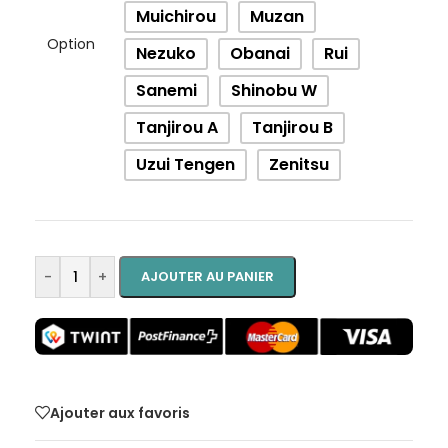
Muichirou
Muzan
Option
Nezuko
Obanai
Rui
Sanemi
Shinobu W
Tanjirou A
Tanjirou B
Uzui Tengen
Zenitsu
-
+
AJOUTER AU PANIER
Ajouter aux favoris