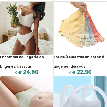
Ensemble de lingerie en
Lot de 3 culottes en coton à
coton, soutien-gorge et
ceinture arc-en-ciel, taille
culotte tanga sans couture,
basse
Lingeries, dessous
Lingeries, dessous
taille basse
24.90
22.90
CHF
CHF