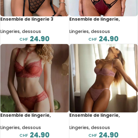
Ensemble de lingerie 3
Ensemble de lingerie,
pièces, soutien-gorge et
soutien-gorge et string,
string, en dentelle et maille
Push-Up, en dentelle
Lingeries, dessous
Lingeries, dessous
avec armatures
24.90
24.90
CHF
CHF
Ensemble de lingerie,
Ensemble de lingerie,
soutien-gorge et culotte
brassière en dentelle,
ultra-mince en dentelle
soutien-gorge et culotte
Lingeries, dessous
Lingeries, dessous
string
24.90
24.90
CHF
CHF