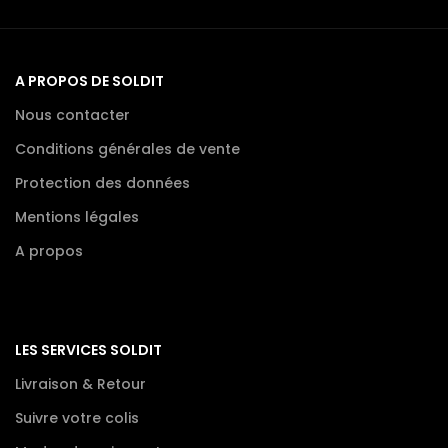
A PROPOS DE SOLDIT
Nous contacter
Conditions générales de vente
Protection des données
Mentions légales
A propos
LES SERVICES SOLDIT
Livraison & Retour
Suivre votre colis