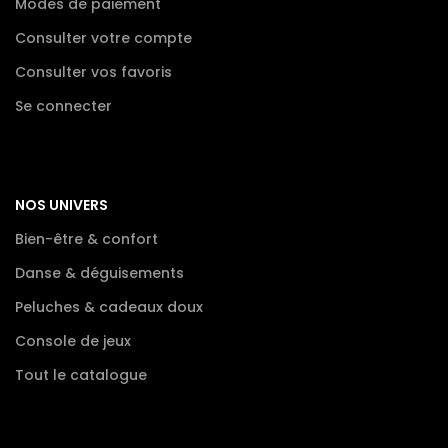
Modes de paiement
Consulter votre compte
Consulter vos favoris
Se connecter
NOS UNIVERS
Bien-être & confort
Danse & déguisements
Peluches & cadeaux doux
Console de jeux
Tout le catalogue