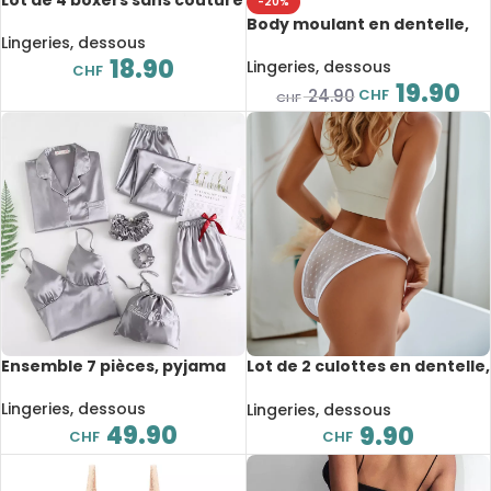
-20%
pour homme, sous-
Body moulant en dentelle,
vêtements respirants et
Lingeries, dessous
brodée florale, à lacets
confortables
18.90
Lingeries, dessous
CHF
19.90
CHF
24.90
CHF
Ensemble 7 pièces, pyjama
Lot de 2 culottes en dentelle,
pour femme, vêtements de
sous-vêtements sexy avec
nuit
perspective
Lingeries, dessous
Lingeries, dessous
49.90
9.90
CHF
CHF