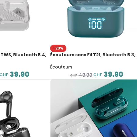
-20%
TWS, Bluetooth 5.4,
Écouteurs sans Fil T21, Bluetooth 5.3,
 35dB, basses
jusqu’à 50h d’autonomie, son puissa
 30H d’autonomie
et étanchéité IPX8
Écouteurs
39.90
39.90
CHF
CHF
49.90
CHF