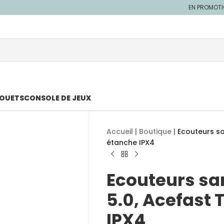
EN PROMOT
JOUETS
CONSOLE DE JEUX
Accueil
|
Boutique
|
Ecouteurs sa
étanche IPX4
Ecouteurs san
5.0, Acefast 
IPX4