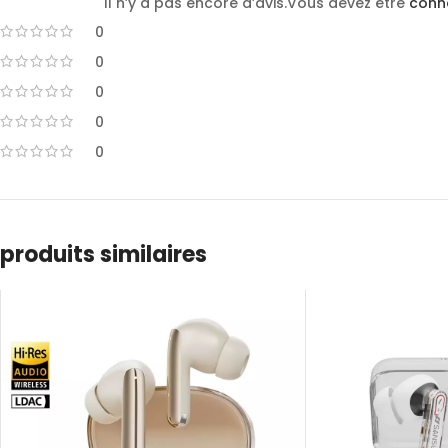
Il n’y a pas encore d’avis.
Vous devez être
conn
0
0
0
0
0
produits similaires