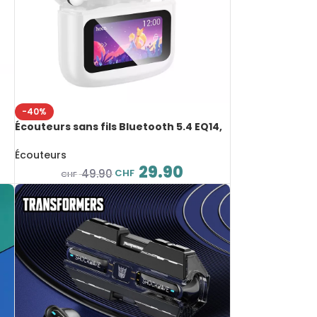
-40%
Écouteurs sans fils Bluetooth 5.4 EQ14,
nt
avec écran LED tactile et ANC, son riche
et équilibré
Écouteurs
29.90
CHF
49.90
CHF