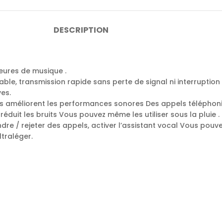
DESCRIPTION
eures de musique .
ble, transmission rapide sans perte de signal ni interruptio
ves.
 améliorent les performances sonores Des appels téléphoniq
éduit les bruits Vous pouvez même les utiliser sous la pluie .
re / rejeter des appels, activer l’assistant vocal Vous pouv
traléger.