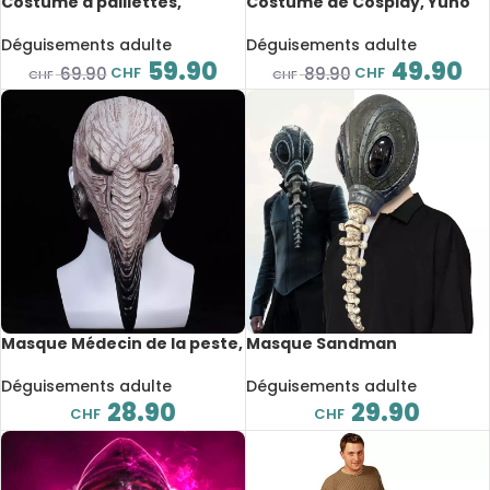
Costume à paillettes,
Costume de Cosplay, Yuno
déguisement disco, veste et
Gasai, Mirai Nikki,
pantalon de fête
déguisement complet
Déguisements adulte
Déguisements adulte
59.90
49.90
CHF
CHF
69.90
89.90
CHF
CHF
Masque Médecin de la peste,
Masque Sandman
en latex, Steampunk
Morpheus, en latex,
déguisement halloween
Déguisements adulte
Déguisements adulte
28.90
29.90
CHF
CHF