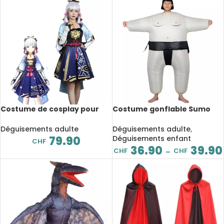
Costume de cosplay pour
Costume gonflable Sumo
femme, Genshin Impact,
pour adulte et enfant
Kamisato Ayaka
Déguisements adulte
Déguisements adulte
,
79.90
Déguisements enfant
CHF
36.90
39.90
CHF
CHF
–