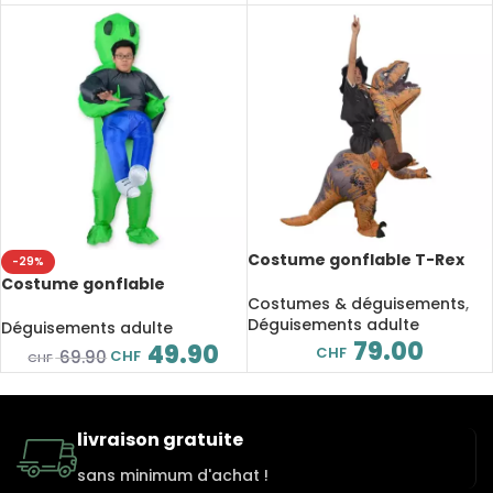
Costume gonflable T-Rex
-29%
monté avec chapeau
Costume gonflable
Costumes & déguisements
,
extraterrestre vert
Déguisements adulte
enlèvement, déguisement
Déguisements adulte
79.00
49.90
CHF
CHF
69.90
CHF
livraison gratuite
sans minimum d'achat !