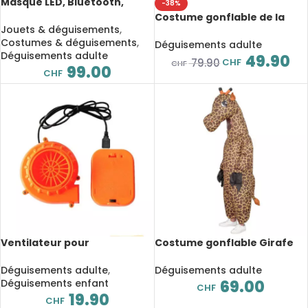
Masque LED, Bluetooth,
-38%
édition d’images, animation
Costume gonflable de la
de texte, avec batterie
Jouets & déguisements
,
faucheuse enlèvement,
intégrée
Costumes & déguisements
,
déguisement
Déguisements adulte
Déguisements adulte
49.90
CHF
79.90
CHF
99.00
CHF
Ventilateur pour
Costume gonflable Girafe
déguisement gonflable port
avec gants
USB
Déguisements adulte
,
Déguisements adulte
Déguisements enfant
69.00
CHF
19.90
CHF