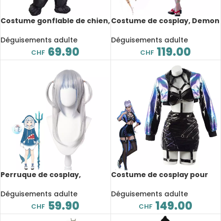
Costume gonflable de chien,
Costume de cosplay, Demon
Carlin
Slayer, Kimetsu no Yaiba,
Kamado Nezuko
Déguisements adulte
Déguisements adulte
69.90
119.00
CHF
CHF
Perruque de cosplay,
Costume de cosplay pour
cheveux longs, Gawr Gura,
femme, K/DA ALL OUT,
Hololive, 60 cm
Evelynn
Déguisements adulte
Déguisements adulte
59.90
149.00
CHF
CHF