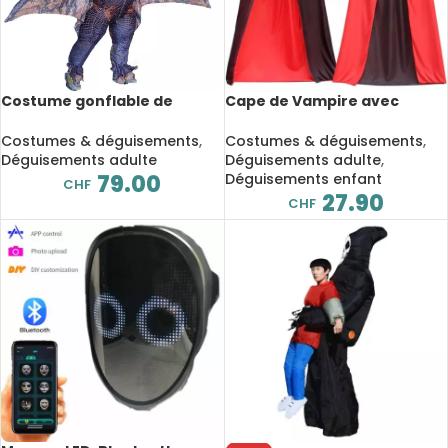
Costume gonflable de
Cape de Vampire avec
dinosaure Ptérosaures,
capuche, col montant,
déguisement
réversible, pour enfants et
Costumes & déguisements
,
Costumes & déguisements
,
adultes
Déguisements adulte
Déguisements adulte
,
79.00
Déguisements enfant
CHF
27.90
CHF