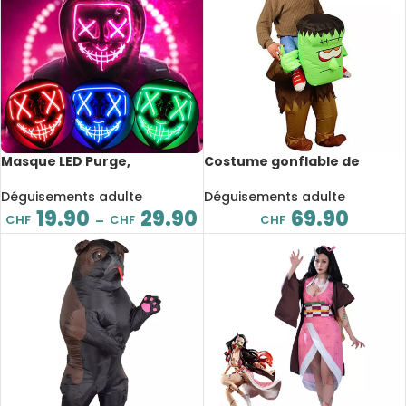
Masque LED Purge,
Costume gonflable de
déguisement, néon
monstre d’halloween, Lurch
lumineux
Déguisements adulte
Déguisements adulte
19.90
29.90
69.90
CHF
CHF
CHF
–