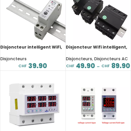
Disjoncteur intelligent WiFi,
Disjoncteur Wifi intelligent,
20A, contrôle par Tuya
TUYA, eWeLink, Alexa Google
Smart, eWeLink pour Alexa
Home
Disjoncteurs
Disjoncteurs
,
Disjoncteurs AC
Google Home Assistant
39.90
49.90
89.90
CHF
CHF
CHF
–