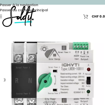
Passer à la navigation
Passer au contenu principal
CHF
0.