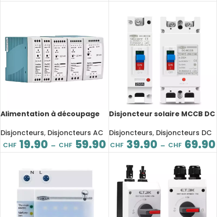
Alimentation à découpage
Disjoncteur solaire MCCB DC
étroite DIN Rail 10W 20W 40W
250A – 1P / 2P à boîtier
60W 100W, Entrée 100-240V
moulé, protection
Disjoncteurs
,
Disjoncteurs AC
Disjoncteurs
,
Disjoncteurs DC
AC, Sortie DC 5V 12V 15V 24V
surtension et court-circuit
19.90
59.90
39.90
69.90
CHF
CHF
CHF
CHF
–
–
48V, Boîtier aluminium,
Haute efficacité