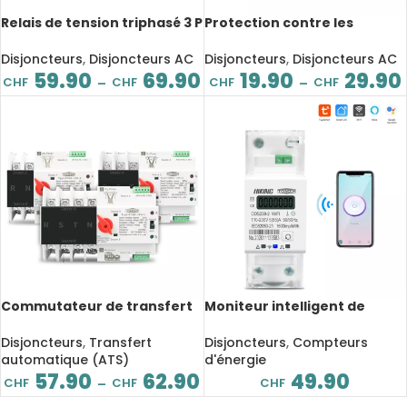
Relais de tension triphasé 3 P
Protection contre les
+ N, voltmètre,
surintensités, 60A 230V, Din
ampèremètre, moniteur de
rail réglable, protection
Disjoncteurs
,
Disjoncteurs AC
Disjoncteurs
,
Disjoncteurs AC
surtension et de sous-
relais avec voltmètre
59.90
69.90
19.90
29.90
CHF
CHF
CHF
CHF
–
–
tension
Commutateur de transfert
Moniteur intelligent de
automatique à double
consommation d’énergie,
alimentation, ATS, MCB,
WIFI, monophasé, wattmètre
Disjoncteurs
,
Transfert
Disjoncteurs
,
Compteurs
jusqu’à 125A
220V 50/60Hz
automatique (ATS)
d'énergie
57.90
62.90
49.90
CHF
CHF
CHF
–