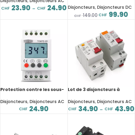
affichage, cristal
Disjoncteurs
,
Disjoncteurs AC
installation à énergie
automatique
23.90
24.90
solaire, protection contre la
Disjoncteurs
,
Disjoncteurs DC
CHF
CHF
–
pluie IP65, DC 600V
99.90
CHF
149.00
CHF
Protection contre les sous-
Lot de 3 disjoncteurs à
tensions, surveillance,
courant résiduel, protection
protection des séquences,
contre la surcharge, 230V
Disjoncteurs
,
Disjoncteurs AC
Disjoncteurs
,
Disjoncteurs AC
Rail DIN réglable, 3 phases
1P+N
24.90
34.90
43.90
CHF
CHF
CHF
–