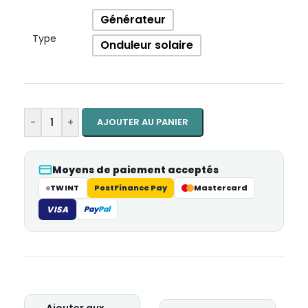
Générateur
Type
Onduleur solaire
-
+
AJOUTER AU PANIER
Moyens de paiement acceptés
TWINT
PostFinance Pay
Mastercard
VISA
Pay
Pal