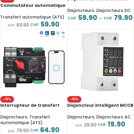
continu 125A/160A 1000V,
Commutateur automatique
boîtier moulé, protection
Disjoncteurs
,
Disjoncteurs DC
TOQ6-63PV, 2P 63A 220V,
contre surcharge et court-
59.90
79.90
double puissance pour
Transfert automatique (ATS)
CHF
CHF
–
circuit
système photovoltaïque et
59.90
CHF
69.90
CHF
onduleur
-19%
-33%
Interrupteur de transfert
Disjoncteur intelligent MCCB
automatique intelligent WiFi
1P/2P 63A, protection
TOMZN TOQ7e-125/2, 2 pôles,
surtension, sous-tension et
Disjoncteurs
,
Transfert
Disjoncteurs
,
Disjoncteurs AC
Ewelink
surintensité, solaire et
automatique (ATS)
19.90
CHF
29.90
CHF
domestique
64.90
CHF
79.90
CHF