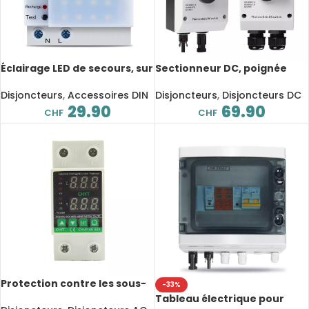
Éclairage LED de secours, sur
Sectionneur DC, poignée
rail DIN, 230V
rotative UKPM, étanche IP66,
EKD7, 4P, 1000V, 10 à 32A
Disjoncteurs
,
Accessoires DIN
Disjoncteurs
,
Disjoncteurs DC
29.90
69.90
CHF
CHF
Protection contre les sous-
-33%
tensions, réglable à double
Tableau électrique pour