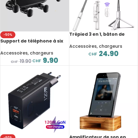
Trépied 3 en 1, bâton de
-50%
Selfie, support de téléphone,
Support de téléphone à six
3 modes d’éclairage, avec
Accessoires, chargeurs
points pour voiture, socle
télécommande Bluetooth
24.90
gravitationnel
Accessoires, chargeurs
CHF
9.90
CHF
19.90
CHF
Amplificateur de son en
-60%