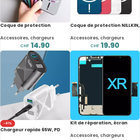
Coque de protection
Coque de protection NILLKIN,
antichute et anti-traces de
givré, PC dur, ultra-mince,
doigts, mat, pour Nothing
pour Nothing Phone 1
Accessoires, chargeurs
Accessoires, chargeurs
Phone 1
14.90
19.90
CHF
CHF
Kit de réparation, écran
-41%
tactile LCD OEM de
Chargeur rapide 65W, PD
remplacement, pour iPhone
Accessoires, chargeurs
Port, USB A Port, Iphone