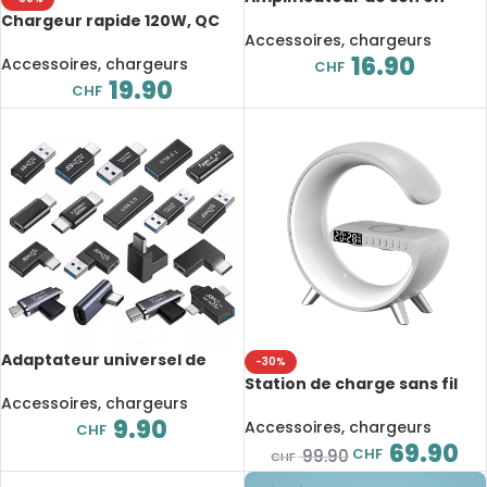
bambou, pour téléphone
Chargeur rapide 120W, QC
portable, universel
Accessoires, chargeurs
3.0, à double ports PD et USB
16.90
C, pour MacBook, iPad,
Accessoires, chargeurs
CHF
iPhone, Samsung
19.90
CHF
Adaptateur universel de
-30%
Type C, USB, synchronisation
Station de charge sans fil
des données
Accessoires, chargeurs
multifonction, Smart,
9.90
alarme, haut-parleur
Accessoires, chargeurs
CHF
Bluetooth, veilleuse RGB,
69.90
CHF
99.90
CHF
contrôle par application