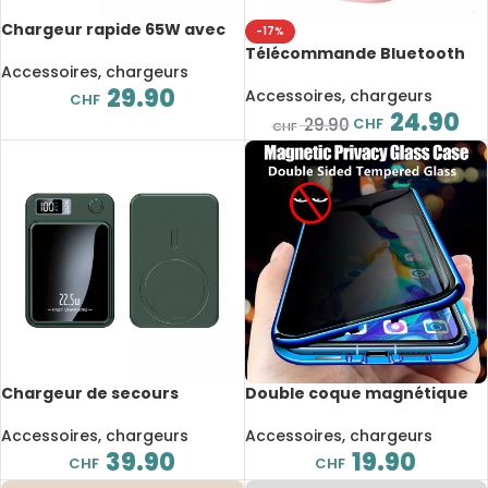
Chargeur rapide 65W avec
-17%
câble rétractable USB Type-
Télécommande Bluetooth
C, pour iOS, Android
Accessoires, chargeurs
pour smartphone D01 Pro,
29.90
bague de contrôle Tik Tok,
Accessoires, chargeurs
CHF
Selfie, Lazy, Android et iOS
24.90
CHF
29.90
CHF
Chargeur de secours
Double coque magnétique
magnétique Qi, sans fil,
360° pour iPhone,
30’000mAh, 22.5W, charge
protection de la vie privée,
Accessoires, chargeurs
Accessoires, chargeurs
rapide
double verre, protection en
39.90
19.90
CHF
CHF
métal