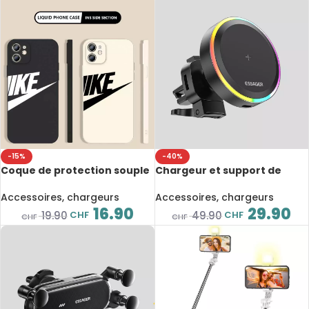
-15%
-40%
Coque de protection souple
Chargeur et support de
en silicone, Nike, pour
téléphone magnétique pour
iPhone
voiture, Qi 15W, RVB, support
Accessoires, chargeurs
Accessoires, chargeurs
universel
16.90
29.90
CHF
CHF
19.90
49.90
CHF
CHF