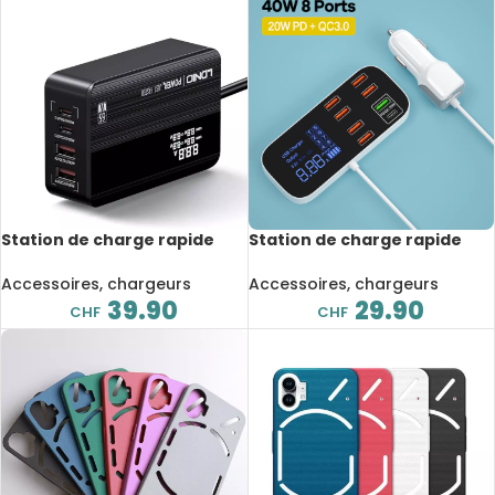
Station de charge rapide
Station de charge rapide
65W, 4 Ports, pour Samsung,
40W 8A, pour prise de
iPhone 12, 13, MacBook, iPad,
voiture, 8 Ports, affichage
Accessoires, chargeurs
Accessoires, chargeurs
PPS et PD
LED, Apple, Android, QC 3.0
39.90
29.90
CHF
CHF
PD