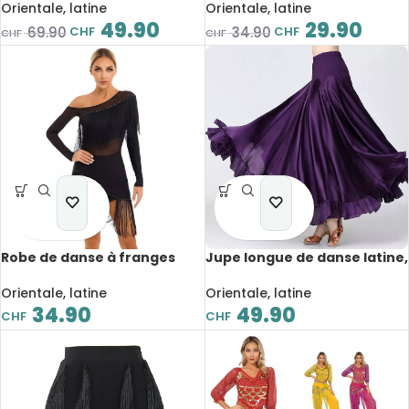
justaucorps à franges,
réglables, paillettes
Orientale, latine
Orientale, latine
ensemble pour
brillantes, costume de
49.90
29.90
CHF
CHF
69.90
34.90
CHF
CHF
performance sur scène
performance
Robe de danse à franges
Jupe longue de danse latine,
pour femme, manches
taille haute, Flamenco
longues, maille
Orientale, latine
Orientale, latine
transparente, vêtement de
34.90
49.90
CHF
CHF
danse latine