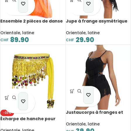
Ensemble 2 pièces de danse
Jupe à frange asymétrique
orientale, imprimé,
ajourée, à franges,
performance sur scène
vêtement de danse
Orientale, latine
Orientale, latine
89.90
29.90
CHF
CHF
Justaucorps à franges et
-33%
strass pour femme,
Écharpe de hanche pour
vêtements de danse latine,
Orientale, latine
danse du ventre, jupe à
dos nu, Body
paillettes brillantes et
Orientale, latine