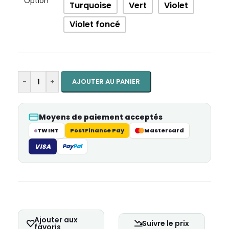
Option
Turquoise
Vert
Violet
Violet foncé
-
+
AJOUTER AU PANIER
Moyens de paiement acceptés
TWINT
PostFinance Pay
Mastercard
VISA
Pay
Pal
Ajouter aux
Suivre le prix
favoris