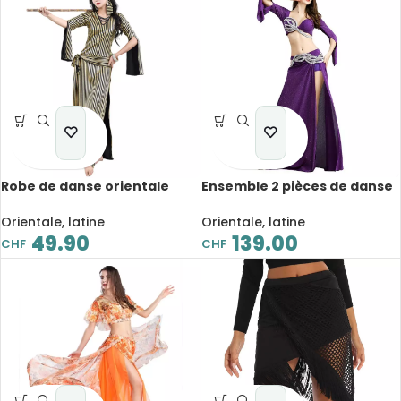
Robe de danse orientale
Ensemble 2 pièces de danse
égyptienne, Galabeya,
orientale, en soie argentée,
extensible, longue fente,
perlé, costume
Orientale, latine
Orientale, latine
bande dorée, pour
professionnel
49.90
139.00
CHF
CHF
performance