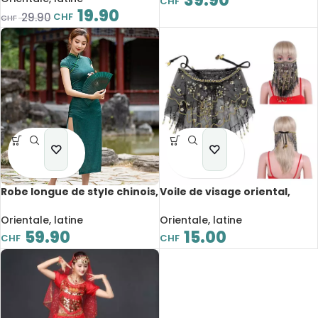
39.90
CHF
chaîne à la taille
19.90
CHF
29.90
CHF
Robe longue de style chinois,
Voile de visage oriental,
Cheongsam améliorée avec
maille transparente avec
bouton de nœud, fente
perles
Orientale, latine
Orientale, latine
latérale
59.90
15.00
CHF
CHF