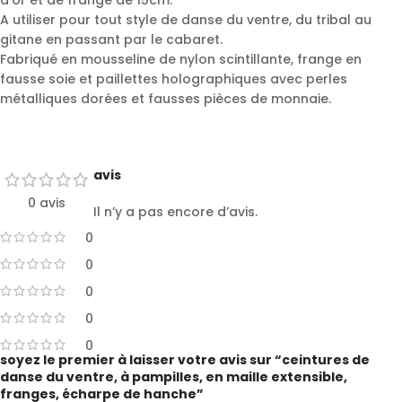
d’or et de frange de 15cm.
A utiliser pour tout style de danse du ventre, du tribal au
gitane en passant par le cabaret.
Fabriqué en mousseline de nylon scintillante, frange en
fausse soie et paillettes holographiques avec perles
métalliques dorées et fausses pièces de monnaie.
avis
0 avis
Il n’y a pas encore d’avis.
0
0
0
0
0
soyez le premier à laisser votre avis sur “ceintures de
danse du ventre, à pampilles, en maille extensible,
franges, écharpe de hanche”