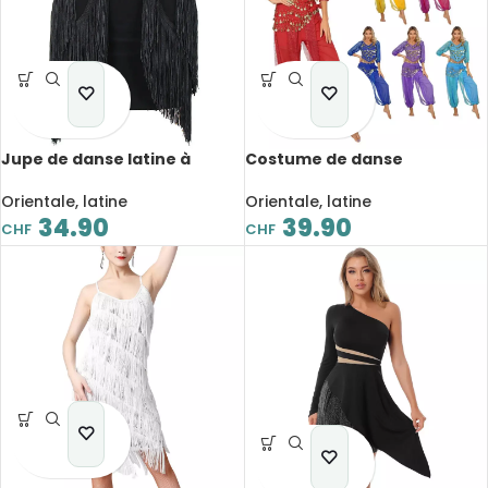
Jupe de danse latine à
Costume de danse
franges, pour performance
orientale, paillettes
sur scène
brillantes, élastique, taille
Orientale, latine
Orientale, latine
unique
34.90
39.90
CHF
CHF