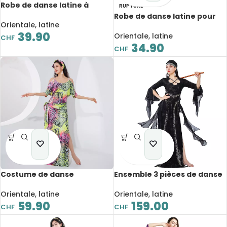
Robe de danse latine à
RUPTURE
franges, à paillettes
Robe de danse latine pour
brillantes, sans manches
Orientale, latine
femme, ourlet asymétrique,
avec bretelles spaghetti
39.90
épaule dénudée, lyrique
Orientale, latine
CHF
34.90
CHF
Costume de danse
Ensemble 3 pièces de danse
orientale, Galabeya,
orientale, robe longue à
imprimé léopard, vêtement
franges en mousseline
Orientale, latine
Orientale, latine
d’entraînement
douce, compétition
59.90
159.00
CHF
CHF
professionnelle