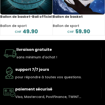
Ballon de basket-Ball officiel
Ballon de basket
taille 7, en PU, pour
holographique
entraînement, avec filet et
réfléchissant, officiel taille 7,
Ballon de sport
Ballon de sport
aiguille
résistant à l’usure, avec sac
49.90
59.90
CHF
CHF
filet et aiguille
livraison gratuite
sans minimum d'achat !
support 7/7 jours
pour répondre à toutes vos questions.
paiement sécurisé
Visa, Mastercard, PostFinance, TWINT...