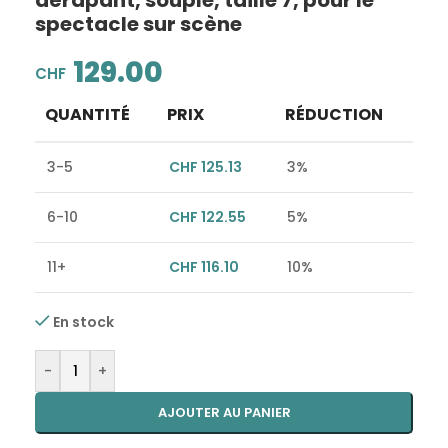
dérapant, souple, taille 7, pour le
spectacle sur scène
129.00
CHF
QUANTITÉ
PRIX
RÉDUCTION
3-5
CHF
125.13
3%
6-10
CHF
122.55
5%
11+
CHF
116.10
10%
En stock
Alternative:
-
+
AJOUTER AU PANIER